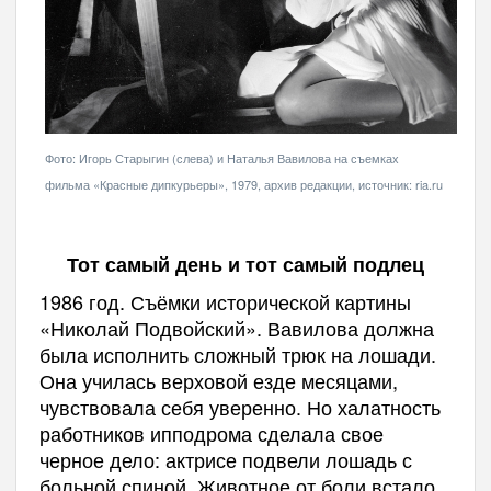
Фото: Игорь Старыгин (слева) и Наталья Вавилова на съемках
фильма «Красные дипкурьеры», 1979, архив редакции, источник: ria.ru
Тот самый день и тот самый подлец
1986 год. Съёмки исторической картины
«Николай Подвойский». Вавилова должна
была исполнить сложный трюк на лошади.
Она училась верховой езде месяцами,
чувствовала себя уверенно. Но халатность
работников ипподрома сделала свое
черное дело: актрисе подвели лошадь с
больной спиной. Животное от боли встало