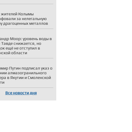
 жителей Колымы
фовали за нелегальную
у драгоценных металлов
андр Моор: уровень воды в
и Тавде снижается, но
ок ещё не отступил в
ской области
мир Путин подписал указ о
нии алмазогранильного
ера в Якутии и Смоленской
ти
Все новости дня