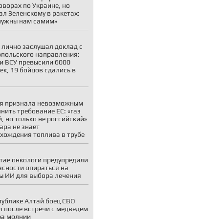
оворах по Украине, но
ал Зеленскому в ракетах:
нужны нам самим»
 лично заслушал доклад с
польского направления:
и ВСУ превысили 6000
ек, 19 бойцов сдались в
я признала невозможным
нить требование ЕС: «газ
, но только не российский»
ара не знает
хождения топлива в трубе
тае онкологи предупредили
асности опираться на
ы ИИ для выбора лечения
публике Алтай боец СВО
 после встречи с медведем
ра молнии