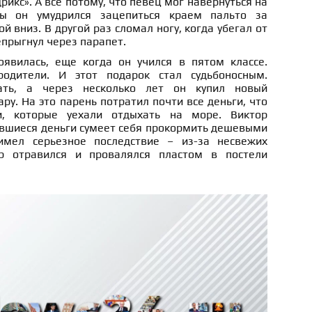
икс». А все потому, что певец мог навернуться на
ы он умудрился зацепиться краем пальто за
ой вниз. В другой раз сломал ногу, когда убегал от
прыгнул через парапет.
явилась, еще когда он учился в пятом классе.
одители. И этот подарок стал судьбоносным.
ать, а через несколько лет он купил новый
ру. На это парень потратил почти все деньги, что
и, которые уехали отдыхать на море. Виктор
авшиеся деньги сумеет себя прокормить дешевыми
мел серьезное последствие – из-за несвежих
р отравился и провалялся пластом в постели