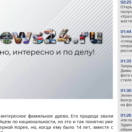
02:25
Откры
получ
«Урал
жестк
01:44
Зелен
«спец
опера
росси
01:35
Закры
Димы 
фото 
стиле
01:30
Зелен
Белгр
на фо
01:26
 интересное фамильное древо. Его прадеда звали
«Не п
йцем по национальности, но это и так понятно уже
Зудин
ерной Корее, но, когда ему было 14 лет, вместе с
обвин