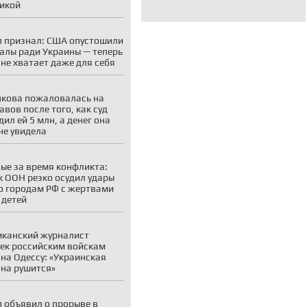
икой
 признал: США опустошили
алы ради Украины — теперь
 не хватает даже для себя
кова пожаловалась на
авов после того, как суд
дил ей 5 млн, а денег она
 не увидела
ые за время конфликта:
к ООН резко осудил удары
о городам РФ с жертвами
 детей
канский журналист
ек российским войскам
на Одессу: «Украинская
на рушится»
 объявил о прорыве в