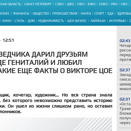
КАЯ ОБЛАСТЬ
САНКТ-ПЕТЕРБУРГ
СЗФО
ЦФО
ПФО
ЮФО
СКФО
УФО
СФО
ИЗНЕС
ФИНАНСЫ
ОБЩЕСТВО
ПРОИСШЕСТВИЯ
НАУКА
СПОРТ
ЕДА
ЗДОРОВЬ
КИНО
СТИЛЬ
ДОМ
НЕДВИЖИМОСТЬ
ШОУ-БИЗНЕС
ЛАЙФХАК
ИНТЕРВЬЮ
 -
12:51
02:43
Четыр
росси
ВЕДЧИКА ДАРИЛ ДРУЗЬЯМ
перед
проти
ДЕ ГЕНИТАЛИЙ И ЛЮБИЛ
АКИЕ ЕЩЕ ФАКТЫ О ВИКТОРЕ ЦОЕ
02:37
Звезд
гипсе
шокир
инвал
рщик, кочегар, художник… Но вся страна знала
02:31
, без которого невозможно представить историю
«Оста
ки. Он ушел из жизни слишком рано, но оставил
Трамп
клонников.
блоки
получ
через