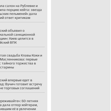
ла салон на Рублевке и
ила порцию хейта: звезда
ьских пельменей» дала
ий ответ критикам
ский объявил о
иальной санкционной
ции»: Киев целится в
йский ВПК
тая свадьба Клавы Коки и
Масленникова: первые
с тайного торжества в
 старины
ский впервые едет в
ад: Вучич готовит встречу
не торговых соглашений
ереживайте»: 60-летняя
а дала отпор хейтерам,
ившим её в увлечении