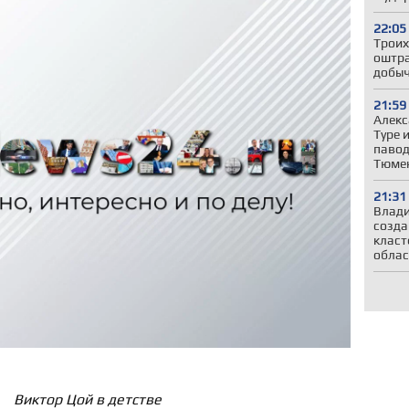
22:05
Троих
оштра
добыч
21:59
Алекс
Туре 
павод
Тюмен
21:31
Влади
созда
класт
облас
Виктор Цой в детстве