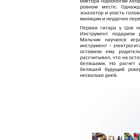
Виктора «одноногий Хендр
ровном месте. Однажд
эскалатор и упасть голов
милиции и неудачно пере
Первая гитара у Цоя по
Инструмент подарили р
Мальчик научился игр
инструмент – электрогита
оставили ему родител
рассчитывал, что на ост
беляшами. Но расчет и
беляшей будущий роке
несколько дней.