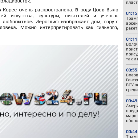
 Владивосток.
пласт
в Корее очень распространена. В роду Цоев было
01:15
й искусства, культуры, писателей и ученых.
Трамп
 любопытное. Иероглиф изображает дом, гору с
арсен
овека. Можно интерпретировать как сильного,
ракет
01:11
Волоч
прист
прису
так и
00:55
Вперв
Генсе
ВСУ п
среди
00:49
Амери
предр
марш 
оборо
00:44
Трамп