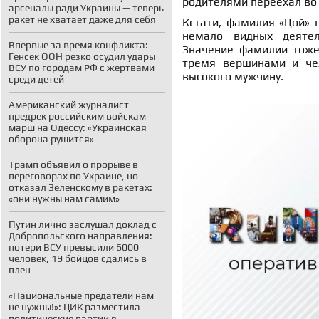
родителями переехал во
арсеналы ради Украины — теперь
ракет не хватает даже для себя
Кстати, фамилия «Цой» 
немало видных деятеле
Впервые за время конфликта:
Значение фамилии тоже
Генсек ООН резко осудил удары
тремя вершинами и чел
ВСУ по городам РФ с жертвами
высокого мужчину.
среди детей
Американский журналист
предрек российским войскам
марш на Одессу: «Украинская
оборона рушится»
Трамп объявил о прорыве в
переговорах по Украине, но
отказал Зеленскому в ракетах:
«они нужны нам самим»
Путин лично заслушал доклад с
Добропольского направления:
потери ВСУ превысили 6000
человек, 19 бойцов сдались в
плен
«Национальные предатели нам
не нужны!»: ЦИК разместила
политические партии в