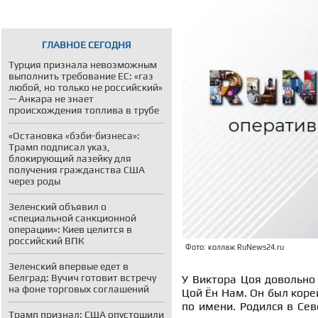
ГЛАВНОЕ СЕГОДНЯ
Турция признала невозможным
выполнить требование ЕС: «газ
любой, но только не российский»
— Анкара не знает
происхождения топлива в трубе
«Остановка «бэби-бизнеса»:
Трамп подписал указ,
блокирующий лазейку для
получения гражданства США
через роды
Зеленский объявил о
«специальной санкционной
операции»: Киев целится в
российский ВПК
Фото: коллаж RuNews24.ru
Зеленский впервые едет в
Белград: Вучич готовит встречу
У Виктора Цоя довольно
на фоне торговых соглашений
Цой Ён Нам. Он был коре
по имени. Родился в Сев
Трамп признал: США опустошили