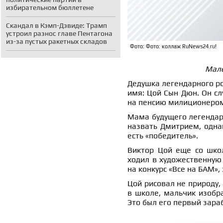
избирательном бюллетене
Скандал в Кэмп-Дэвиде: Трамп
устроил разнос главе Пентагона
из-за пустых ракетных складов
Фото: Фото: коллаж RuNews24.ru!
Мале
Дедушка легендарного ро
имя: Цой Сын Дюн. Он с
на пенсию милиционеро
Мама будущего легендарн
назвать Дмитрием, однак
есть «победитель».
Виктор Цой еще со шко
ходил в художественную 
на конкурс «Все на БАМ»,
Цой рисовал не природу, 
в школе, мальчик изобр
Это был его первый зара