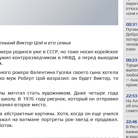
перег
отказ
«они 
00:31
Путин
Добро
потер
нький Виктор Цой и его семья
челов
плен
кера родился уже в СССР, но тоже носил корейское
лужил контрразведчиком в НКВД, а перед выходом
00:23
м.
Турци
выпол
ого рокера Валентина Гусева своего сына хотела
любой
о муж Роберт Цой возразил: он будет Виктор, то
— Анк
проис
лы мечтал стать художником. Даже четыре года
22:53
школу. В 1976 году рисунок, который он отправил
На Ал
 занял второе место.
об оп
совет
а абстрактные картины. Хотя, когда он еще учился
ажал на ватмане портреты рок-звезд и продавал.
22:46
боток.
В Рес
выжил
и уда