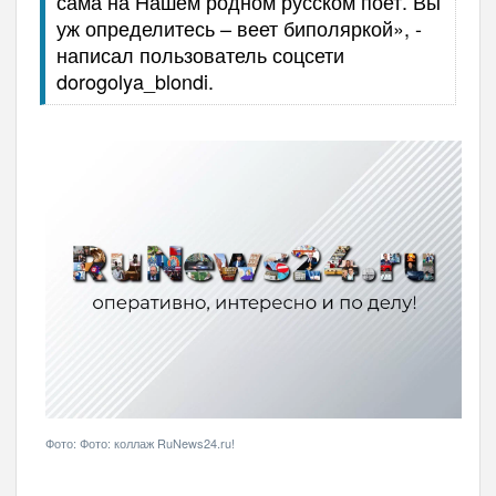
сама на Нашем родном русском поет. Вы
уж определитесь – веет биполяркой», -
написал пользователь соцсети
dorogolya_blondi.
Фото: Фото: коллаж RuNews24.ru!