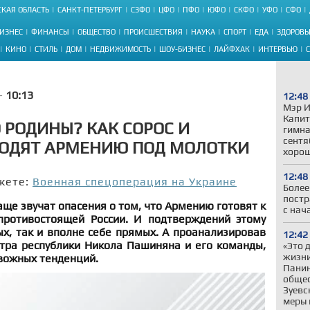
КАЯ ОБЛАСТЬ
САНКТ-ПЕТЕРБУРГ
СЗФО
ЦФО
ПФО
ЮФО
СКФО
УФО
СФО
ИЗНЕС
ФИНАНСЫ
ОБЩЕСТВО
ПРОИСШЕСТВИЯ
НАУКА
СПОРТ
ЕДА
ЗДОРОВЬ
КИНО
СТИЛЬ
ДОМ
НЕДВИЖИМОСТЬ
ШОУ-БИЗНЕС
ЛАЙФХАК
ИНТЕРВЬЮ
 -
10:13
12:48
Мэр И
Капит
 РОДИНЫ? КАК СОРОС И
гимна
сентя
ОДЯТ АРМЕНИЮ ПОД МОЛОТКИ
хорош
12:48
жете:
Военная спецоперация на Украине
Более
постр
аще звучат опасения о том, что Армению готовят к
с нач
противостоящей России. И подтверждений этому
ых, так и вполне себе прямых. А проанализировав
12:42
тра республики Никола Пашиняна и его команды,
«Это 
жизни
вожных тенденций.
Панин
общес
Зуевс
меры 