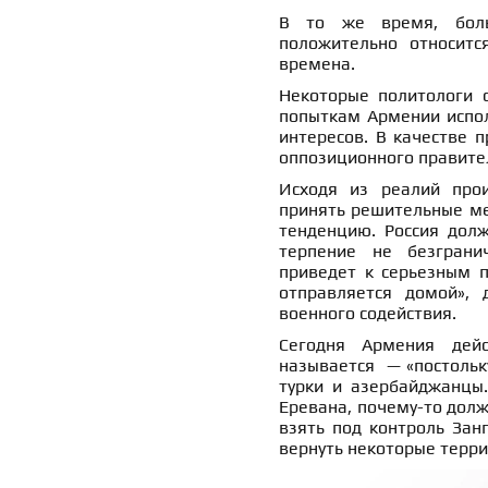
В то же время, боль
положительно относитс
времена.
Некоторые политологи с
попыткам Армении испол
интересов. В качестве п
оппозиционного правите
Исходя из реалий прои
принять решительные мер
тенденцию. Россия долж
терпение не безграни
приведет к серьезным п
отправляется домой»,
военного содействия.
Сегодня Армения дейс
называется — «постольку
турки и азербайджанцы.
Еревана, почему-то долж
взять под контроль Зан
вернуть некоторые терри