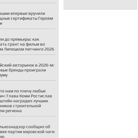
ашии впервые вручили
щные сертификаты Героям
и
еи до премьеры: как
ать грант на фильм во
м Липецком питчинге 2026
йский авторынок в 2026-м:
вые бренды проиграли
иуму
те нам по плечу любые
и»: Глава Коми Ростислав
штейн наградил лучших
ников строительной
ли региона
льхознадзор сообщил об
вке партии кировской чаги
ею