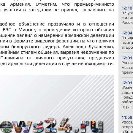
ика Армения. Отметим, что премьер-министр
12:10
участия в заседании не принял, сославшись на
В Чув
жили
Росси
добное объяснение прозвучало и в отношении
 ВЭС в Минске, о проведении которого объявил
12:04
ашинян заявил о намерении армянской делегации
От ид
ании в формате видеоконференции, на что получил
выигр
оны белорусского лидера. Александр Лукашенко,
второ
инейным стилем общения, выразил недоумение по
Пашиняна от личного присутствия, предложив
12:01
Росси
для армянской делегации в случае необходимости.
массо
прем
12:01
«Вмес
задач
Гольд
работ
отрас
11:59
Россе
отпра
в Кор