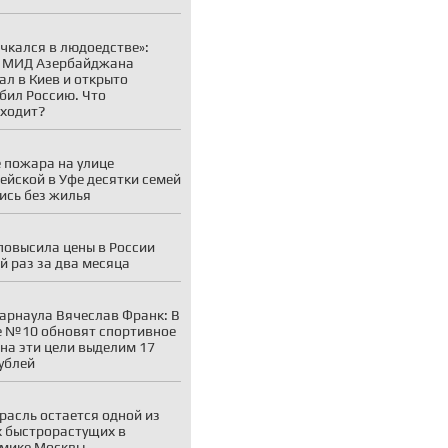
чкался в людоедстве»:
а МИД Азербайджана
ал в Киев и открыто
бил Россию. Что
ходит?
 пожара на улице
ейской в Уфе десятки семей
ись без жилья
 повысила цены в России
й раз за два месяца
арнаула Вячеслав Франк: В
 №10 обновят спортивное
 на эти цели выделим 17
ублей
расль остается одной из
 быстрорастущих в
мике Москвы