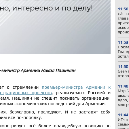
11:56
«Испа
глав
приех
оскор
проис
11:53
После
Гвард
остал
11:50
-министр Армении Никол Пашинян
Geely
второ
11:48
ует о стремлении
премьер-министра Армении к
Мэр Б
еграционных проектов
, реализуемых Россией и
школе
ремя, Пашинян не спешит покидать организации,
ядро,
тивных экономических последствий для Армении.
млн р
ия, безусловно, последуют. И не заставят себя
11:44
рим всё по-порядку.
ИТ-от
самых
монстрирует всё более враждебную позицию по
эконо