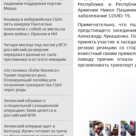
падением поддержки партии
Республика и Республ
Мерца
Армении Никол Пашинян 
заболевание COVID-19.
Кошмар в кибервойсках США:
пять хакеров Пентагона
Примечательно, что по
покончили с собой за месяц на
предстоящего заседания
фоне войны с Ираном и ИИ
Александр Лукашенко. П
принять участие в засед
Четыре месяца под носом у ВСУ:
резкую реакцию со стор
российский разведчик
известный своим прямол
передавал данные из тыла
поводу причин отказа 
противника и остался невидим
организовать транспорт 
«Остановка «бэби-бизнеса»:
Трамп подписал указ,
блокирующий лазейку для
получения гражданства США
через роды
Зеленский объявил о
«специальной санкционной
операции»: Киев целится в
российский ВПК
Зеленский впервые едет в
Белград: Вучич готовит встречу
на фоне торговых соглашений