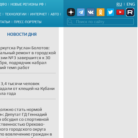
RU
|
ENG
ДФО
НОВЫЕ РЕГИОНЫ РФ
Е
ТЕХНОЛОГИИ
ИНТЕРНЕТ
АВТО
СТАТЬИ
ПРЕСС-ПОРТРЕТЫ
НОВОСТИ ДНЯ
ркутска Руслан Болотов:
альный ремонт в городской
зии №3 завершится к 30
бря, подрядчик набрал
ий темп работ
 3,4 тысячи человек
адали от клещей на Кубани
ала года
должно стать нормой
»: Депутат ГД Геннадий
 обсудил со спортивной
твенностью Орехово-
кого городского округа
по вовлечению граждан в