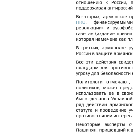
отношению к России, 
поддерживая антироссий
Во-вторых, армянское 
НКО
, финансируемым
революции» и русофобс
газета» (издание призн
которая намечена как пл
В-третьих, армянское р
России в защите армянск
Все эти действия свиде
плацдарм для противост
угрозу для безопасности
Политологи отмечают,
политиков, может предс
использовать её в свои
было сделано с Украиной 
ряд действий армянског
статута и проведение у
противостоянии интереса
Некоторые эксперты с
Пашинян, пришедший к 