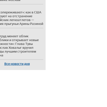
сопереживают»: как в США
руют на отстранение
йских легкоатлетов —
ия прыгуньи Арины Разиной
труд меняет облик
блики и открывает новые
жности»: Глава Тувы
слав Ховалыг вручил
ды лучшим строителям
на
Все новости дня