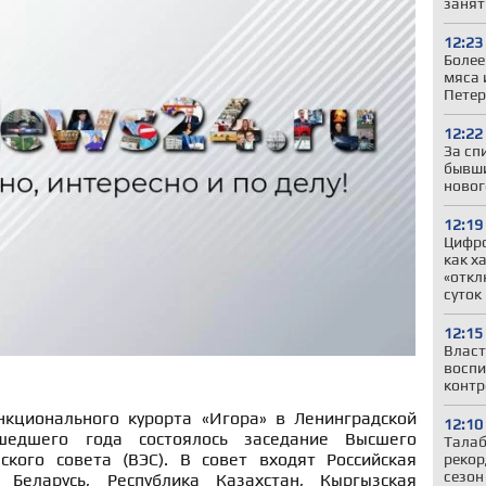
занят
12:23
Более
мяса 
Петер
12:22
За сп
бывши
новог
12:19
Цифр
как х
«откл
суток
12:15
Власт
воспи
контр
кционального курорта «Игора» в Ленинградской
12:10
едшего года состоялось заседание Высшего
Талаб
ского совета (ВЭС). В совет входят Российская
рекор
сезон
 Беларусь, Республика Казахстан, Кыргызская