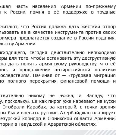
шая часть населения Армении по-прежнему
я к России, помня о её поддержке в трудные
читают, что Россия должна дать жёсткий отпор
ьзовать её в качестве инструмента против своих
римера предлагается создание в России издания,
льству Армении.
сходящего, сегодня действительно необходимо
ы для того, чтобы остановить эту деструктивную
на дать понять армянскому руководству, что её
чно, и продолжение антироссийской политики
оследствиям. Начиная от — «трудовая миграция
 до полного перекрытия финансовой помощи и
твительно никому не нужна, а Западу, что
, поскольку». Её как пирог уже нарезают на куски
 Отобрали Карабах, за который, с точки зрения
ны были воевать русские. Азербайджан планирует
гезурский коридор в Сюникской области Армении,
тории в Тавушской и Араратской областях.