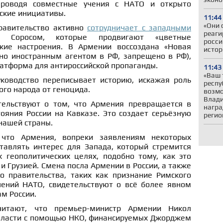
проводя совместные учения с НАТО и открыто
ские инициативы.
11:44
«Они 
правительство активно
сотрудничает с западными
реаги
и Соросом, которые продвигают «цветные
росси
кие настроения. В Армении воссоздана «Новая
истор
ано иностранным агентом в РФ, запрещено в РФ),
атформа для антироссийской пропаганды.
11:43
«Ваш 
уководство переписывает историю, искажая роль
респу
ого народа от геноцида.
возмо
Влади
тельствуют о том, что Армения превращается в
награ
ояния России на Кавказе. Это создает серьёзную
регио
 нашей страны.
 что Армения, вопреки заявлениям некоторых
тавлять интерес для Запада, который стремится
х геополитических целях, подобно тому, как это
и Грузией. Смена посла Армении в России, а также
о правительства, таких как признание Римского
чений НАТО, свидетельствуют о всё более явном
м России.
читают, что премьер-министр Армении Никол
власти с помощью НКО, финансируемых Джорджем