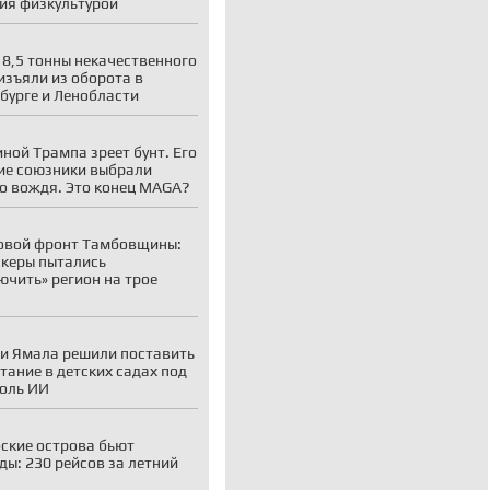
ия физкультурой
 8,5 тонны некачественного
изъяли из оборота в
бурге и Ленобласти
иной Трампа зреет бунт. Его
е союзники выбрали
о вождя. Это конец MAGA?
овой фронт Тамбовщины:
акеры пытались
ючить» регион на трое
и Ямала решили поставить
тание в детских садах под
оль ИИ
ские острова бьют
ды: 230 рейсов за летний