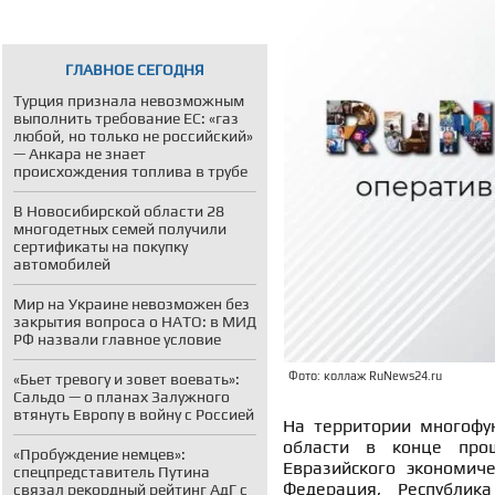
ГЛАВНОЕ СЕГОДНЯ
Турция признала невозможным
выполнить требование ЕС: «газ
любой, но только не российский»
— Анкара не знает
происхождения топлива в трубе
В Новосибирской области 28
многодетных семей получили
сертификаты на покупку
автомобилей
Мир на Украине невозможен без
закрытия вопроса о НАТО: в МИД
РФ назвали главное условие
Фото: коллаж RuNews24.ru
«Бьет тревогу и зовет воевать»:
Сальдо — о планах Залужного
втянуть Европу в войну с Россией
На территории многофун
области в конце прош
«Пробуждение немцев»:
Евразийского экономиче
спецпредставитель Путина
Федерация, Республика
связал рекордный рейтинг АдГ с