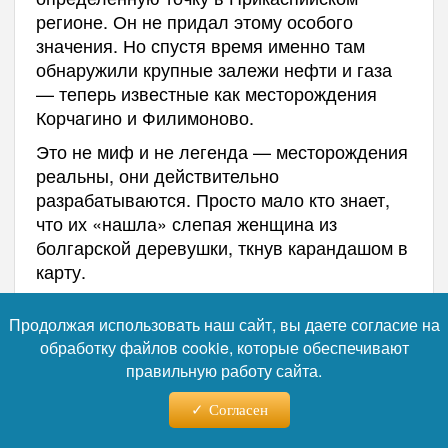
регионе. Он не придал этому особого
значения. Но спустя время именно там
обнаружили крупные залежи нефти и газа
— теперь известные как месторождения
Корчагино и Филимоново.
Это не миф и не легенда — месторождения
реальны, они действительно
разрабатываются. Просто мало кто знает,
что их «нашла» слепая женщина из
болгарской деревушки, ткнув карандашом в
карту.
Ванга, судя по воспоминаниям
Продолжая использовать наш сайт, вы даете согласие на
Илюмжинова, была убеждена: у России —
обработку файлов cookie, которые обеспечивают
особая роль в мировой истории.
правильную работу сайта.
«Никто не сможет остановить
Согласен
Россию. Всё сметёт она со своего пути и