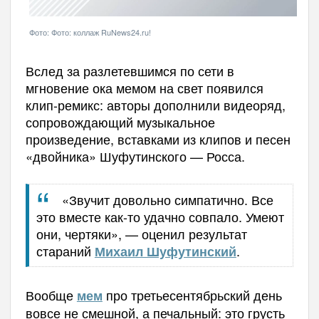
Фото: Фото: коллаж RuNews24.ru!
Вслед за разлетевшимся по сети в
мгновение ока мемом на свет появился
клип-ремикс: авторы дополнили видеоряд,
сопровождающий музыкальное
произведение, вставками из клипов и песен
«
двойника
»
Шуфутинского
—
Росса.
«Звучит довольно симпатично. Все
это вместе как-то удачно совпало. Умеют
они, чертяки»
,
—
оценил результат
стараний
.
Михаил Шуфутинский
Вообще
про третьесентябрьский день
мем
вовсе не смешной, а печальный: это грусть