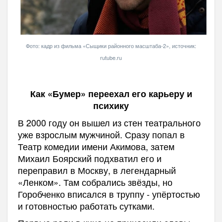
Фото: кадр из фильма «Сыщики районного масштаба-2», источник:
rutube.ru
Как «Бумер» переехал его карьеру и
психику
В 2000 году он вышел из стен театрального
уже взрослым мужчиной. Сразу попал в
Театр комедии имени Акимова, затем
Михаил Боярский подхватил его и
переправил в Москву, в легендарный
«Ленком». Там собрались звёзды, но
Горобченко вписался в труппу - упёртостью
и готовностью работать сутками.