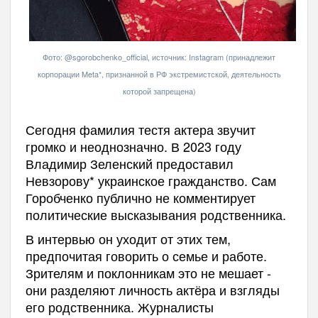
Фото: @sgorobchenko_official, источник: Instagram (принадлежит
корпорации Meta*, признанной в РФ экстремистской, деятельность
которой запрещена)
Сегодня фамилия тестя актера звучит
громко и неоднозначно. В 2023 году
Владимир Зеленский предоставил
Невзорову* украинское гражданство. Сам
Горобченко публично не комментирует
политические высказывания родственника.
В интервью он уходит от этих тем,
предпочитая говорить о семье и работе.
Зрителям и поклонникам это не мешает -
они разделяют личность актёра и взгляды
его родственника.
Журналисты