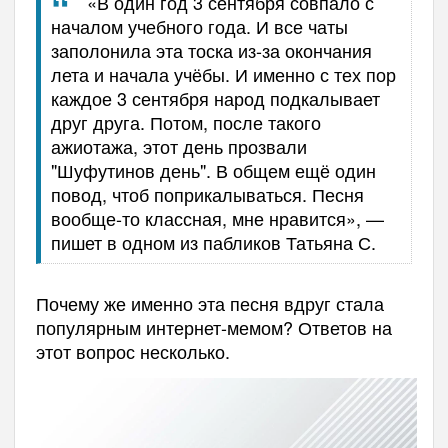
«В один год 3 сентября совпало с
началом учебного года. И все чаты
заполонила эта тоска из-за окончания
лета и начала учёбы. И именно с тех пор
каждое 3 сентября народ подкалывает
друг друга. Потом, после такого
ажиотажа
,
этот день прозвали
"Шуфутинов день". В общем ещё один
повод
,
чтоб по
прикалываться
. Песня
вообще-то классная, мне нравится»
,
—
пишет в одном из пабликов Татьяна С.
Почему же именно эта песня вдруг стала
популярным интернет-мемом? Ответов на
этот вопрос несколько.