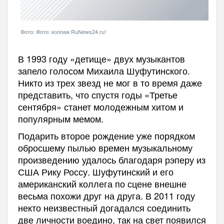
Фото: Фото: коллаж RuNews24.ru!
В 1993 году
«
детище
»
двух музыкантов
запело голосом Михаила Шуфутинского.
Никто из трех звезд не мог в то время даже
представить, что спустя годы
«
Третье
сентября
»
станет молодежным хитом и
популярным мемом.
Подарить второе рождение уже порядком
обросшему пылью времен музыкальному
произведению удалось благодаря рэперу из
США Рику Россу. Шуфутинский и его
американский коллега по сцене внешне
весьма похожи друг на друга. В 2011 году
некто неизвестный догадался соединить
две личности воедино, так на свет появился