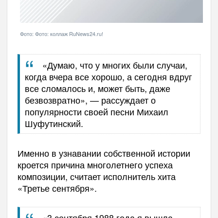
Фото: Фото: коллаж RuNews24.ru!
«Думаю, что у многих были случаи,
когда вчера все хорошо, а сегодня вдруг
все сломалось и, может быть, даже
безвозвратно»
,
—
рассуждает о
популярности своей песни Михаил
Шуфутинский.
Именно в узнавании собственной истории
кроется причина многолетнего успеха
композиции, считает исполнитель хита
«
Третье сентября
»
.
«
3 сентября 1988 г
ода
я вышла