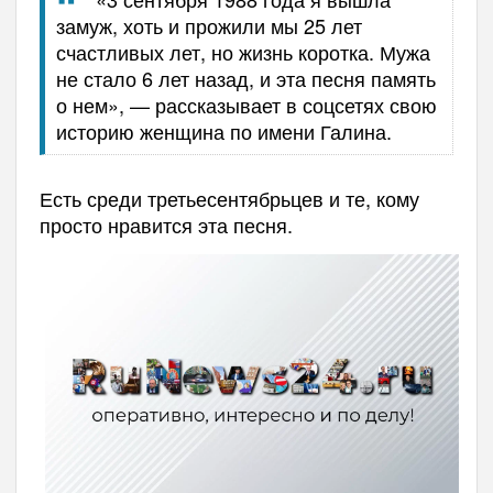
замуж
,
хоть и прожили
мы
25 лет
счастливых лет,
но
жизнь коротка
. М
ужа
не стало 6 лет
назад
, и
эта
песня
память
о
нем
»
,
—
рассказывает в соцсетях свою
историю женщина по имени Галина.
Есть среди третьесентябрьцев и те, кому
просто нравится эта песня.