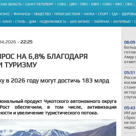
КАЯ ОБЛАСТЬ
САНКТ-ПЕТЕРБУРГ
СЗФО
ЦФО
ПФО
ЮФО
СКФО
УФО
СФО
ИЗНЕС
ФИНАНСЫ
ОБЩЕСТВО
ПРОИСШЕСТВИЯ
НАУКА
СПОРТ
ЕДА
ЗДОРОВЬ
КИНО
СТИЛЬ
ДОМ
НЕДВИЖИМОСТЬ
ШОУ-БИЗНЕС
ЛАЙФХАК
ИНТЕРВЬЮ
04.2026 -
22:25
06:09
Больш
готов
ЫРОС НА 6,8% БЛАГОДАРЯ
Амур 
отмет
И ТУРИЗМУ
05:51
Росси
у в 2026 году могут достичь 183 млрд
косми
стане
истор
спутн
иональный продукт Чукотского автономного округа
Рост обеспечили, в том числе, активизация
05:43
ости и увеличение туристического потока.
ИИ до
сброс
не по
недос