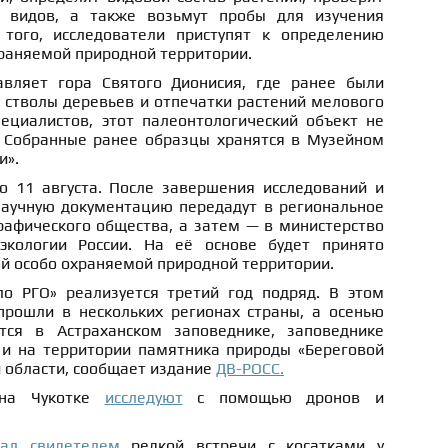
 видов, а также возьмут пробы для изучения
того, исследователи приступят к определению
храняемой природной территории.
авляет гора Святого Дионисия, где ранее были
стволы деревьев и отпечатки растений мелового
ециалистов, этот палеонтологический объект не
 Собранные ранее образцы хранятся в Музейном
и».
о 11 августа. После завершения исследований и
аучную документацию передадут в региональное
рафического общества, а затем — в министерство
экологии России. На её основе будет принято
ой особо охраняемой природной территории.
о РГО» реализуется третий год подряд. В этом
прошли в нескольких регионах страны, а осенью
тся в Астраханском заповеднике, заповеднике
 и на территории памятника природы «Береговой
й области, сообщает издание
ДВ-РОСС.
 на Чукотке
исследуют
с помощью дронов и
тал свидетелем
редкой встречи с косатками у