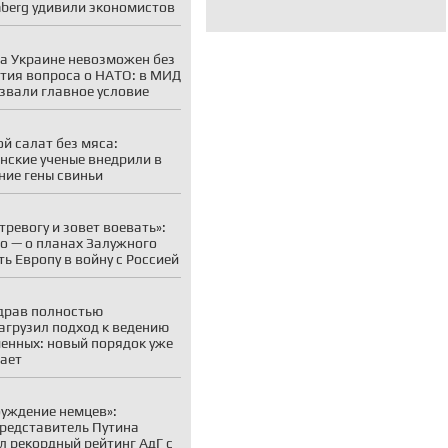
berg удивили экономистов
а Украине невозможен без
тия вопроса о НАТО: в МИД
звали главное условие
й салат без мяса:
нские ученые внедрили в
ние гены свиньи
 тревогу и зовет воевать»:
о — о планах Залужного
ть Европу в войну с Россией
драв полностью
агрузил подход к ведению
енных: новый порядок уже
ает
уждение немцев»:
редставитель Путина
л рекордный рейтинг АдГ с