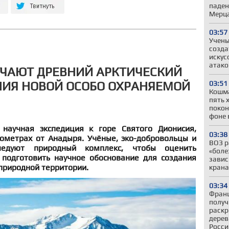
паден
Мерц
03:57
Учены
созда
искус
атако
УЧАЮТ ДРЕВНИЙ АРКТИЧЕСКИЙ
НИЯ НОВОЙ ОСОБО ОХРАНЯЕМОЙ
03:51
Кошма
пять 
покон
фоне 
 научная экспедиция к горе Святого Дионисия,
03:38
ометрах от Анадыря. Учёные, эко-добровольцы и
ВОЗ р
ледуют природный комплекс, чтобы оценить
«боле
 подготовить научное обоснование для создания
завис
природной территории.
крана
03:34
Франц
получ
раскр
дерев
Росси