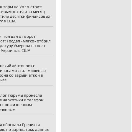
шторм на Уолл-стрит:
ы-вымогатели за месяц
тили десятки финансовых
тов США
гтон дал от ворот
от: Госдеп «мягко» отбрил
датуру Умерова на пост
 Украины в США
нский «Антонов» с
ипасами стал мишенью
рона со взрывчаткой в
иге
лог тюрьмы пронесла
е наркотики и телефон:
 с пожизненным
юченным
я обогнала Грецию и
ию по зарплатам: данные