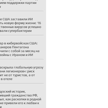
ием поддержки партии
а
е США заставили ИИ
ть новую форму жизни: 16
ственных вирусов успешно
вали супербактерии
р в кибервойсках США:
хакеров Пентагона
чили с собой за месяц на
войны с Ираном и ИИ
аскрыла глобальную угрозу
зни легионеров»: риск
ит не от туристов, а от
 в отеле
узский историк,
ивший гражданство РФ,
ыл, как раскопки в родной
не привели его к любви к
и