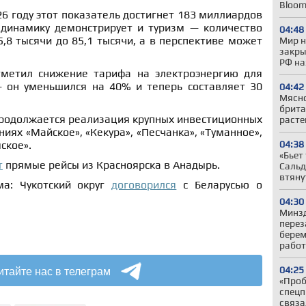
Bloom
26 году этот показатель достигнет 183 миллиардов
динамику демонстрирует и туризм — количество
04:48
5,8 тысячи до 85,1 тысячи, а в перспективе может
Мир н
закры
РФ на
тметил снижение тарифа на электроэнергию для
 он уменьшился на 40% и теперь составляет 30
04:42
Мясно
брита
продолжается реализация крупных инвестиционных
расте
иях «Майское», «Кекура», «Песчанка», «Туманное»,
04:38
ское».
«Бьет
т
прямые рейсы из Красноярска в Анадырь.
Сальд
втяну
ма: Чукотский округ
договорился
с Беларусью о
04:30
Минз
перез
берем
работ
итайте нас в телеграм
04:25
«Проб
спецп
связа