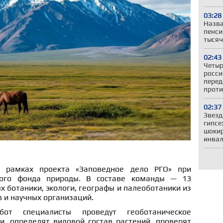
03:28
Назва
пенси
тысяч
02:43
Четыр
росси
перед
проти
02:37
Звезд
гипсе
шокир
инвал
в рамках проекта «Заповедное дело РГО» при
кого фонда природы. В составе команды — 13
х ботаники, экологи, географы и палеоботаники из
в и научных организаций.
т специалисты проведут геоботаническое
и, определят видовой состав растений, проверят