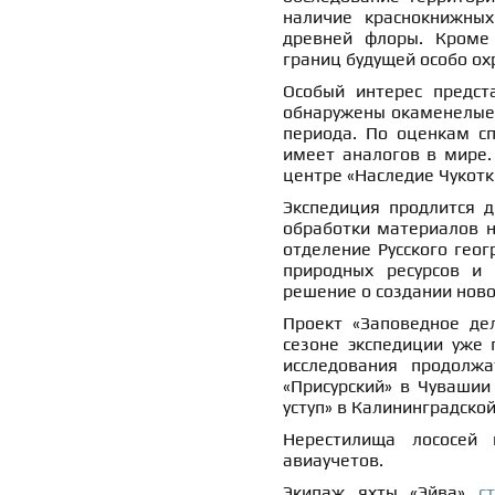
наличие краснокнижных
древней флоры. Кроме 
границ будущей особо о
Особый интерес предст
обнаружены окаменелые 
периода. По оценкам сп
имеет аналогов в мире.
центре «Наследие Чукотк
Экспедиция продлится д
обработки материалов н
отделение Русского геог
природных ресурсов и 
решение о создании нов
Проект «Заповедное дел
сезоне экспедиции уже 
исследования продолжа
«Присурский» в Чувашии
уступ» в Калининградско
Нерестилища лососей
авиаучетов.
Экипаж яхты «Эйва»
с