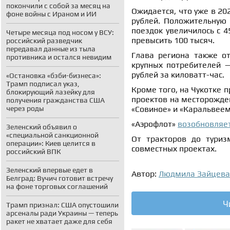
покончили с собой за месяц на
Ожидается, что уже в 20
фоне войны с Ираном и ИИ
рублей. Положительную 
поездок увеличилось с 4
Четыре месяца под носом у ВСУ:
превысить 100 тысяч.
российский разведчик
передавал данные из тыла
Глава региона также о
противника и остался невидим
крупных потребителей —
рублей за киловатт-час.
«Остановка «бэби-бизнеса»:
Трамп подписал указ,
Кроме того, на Чукотке 
блокирующий лазейку для
проектов на месторожден
получения гражданства США
через роды
«Совиное» и «Каральвеем
«Аэрофлот»
возобновляе
Зеленский объявил о
«специальной санкционной
От тракторов до туриз
операции»: Киев целится в
совместных проектах.
российский ВПК
Зеленский впервые едет в
Автор:
Людмила Зайцева
Белград: Вучич готовит встречу
на фоне торговых соглашений
Ч
Трамп признал: США опустошили
арсеналы ради Украины — теперь
ракет не хватает даже для себя