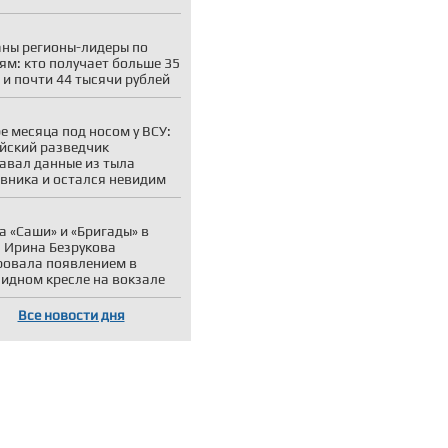
ны регионы-лидеры по
ям: кто получает больше 35
 и почти 44 тысячи рублей
е месяца под носом у ВСУ:
йский разведчик
авал данные из тыла
вника и остался невидим
а «Саши» и «Бригады» в
: Ирина Безрукова
овала появлением в
идном кресле на вокзале
Все новости дня