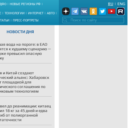
RU
|
ENG
ДФО
НОВЫЕ РЕГИОНЫ РФ
Е
ТЕХНОЛОГИИ
ИНТЕРНЕТ
АВТО
СТАТЬИ
ПРЕСС-ПОРТРЕТЫ
НОВОСТИ ДНЯ
ая вода на пороге: в ЕАО
ятся к худшему сценарию —
уже превысил опасную
ку
я и Китай создают
ческий альянс: Хабаровск
т площадкой для
ического соглашения по
иковым технологиям
вел до реанимации: китаец
ил 18 кг за 45 дней и едва
гиб от полиорганной
таточности