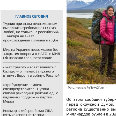
ГЛАВНОЕ СЕГОДНЯ
Турция признала невозможным
выполнить требование ЕС: «газ
любой, но только не российский»
— Анкара не знает
происхождения топлива в трубе
Мир на Украине невозможен без
закрытия вопроса о НАТО: в МИД
РФ назвали главное условие
«Бьет тревогу и зовет воевать»:
Сальдо — о планах Залужного
втянуть Европу в войну с Россией
«Пробуждение немцев»:
Фото: коллаж RuNews24.ru
спецпредставитель Путина
связал рекордный рейтинг АдГ с
падением поддержки партии
Об этом сообщил губерн
Мерца
перед окружной думой.
региона существенно вы
Кошмар в кибервойсках США:
миллиардов рублей в 202
пять хакеров Пентагона