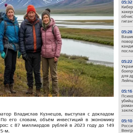
05:32
Кибер
хакер
обчис
гиган
05:28
Вашин
повор
канди
посла
05:22
Украи
боепр
для д
Лейпц
05:16
Психо
убийц
роман
закл
атор Владислав Кузнецов, выступая с докладом
 По его словам, объём инвестиций в экономику
05:10
рос: с 87 миллиардов рублей в 2023 году до 149
Росси
Венгр
5-м.