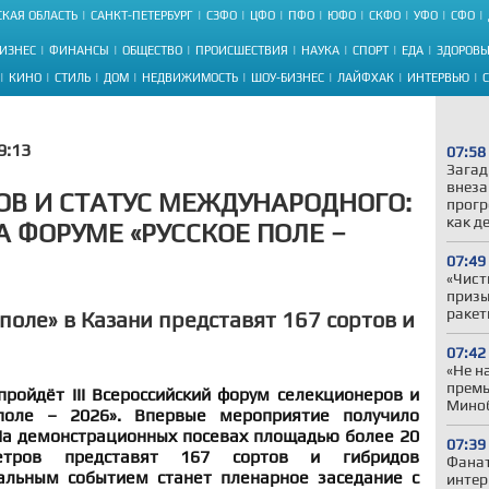
КАЯ ОБЛАСТЬ
САНКТ-ПЕТЕРБУРГ
СЗФО
ЦФО
ПФО
ЮФО
СКФО
УФО
СФО
ИЗНЕС
ФИНАНСЫ
ОБЩЕСТВО
ПРОИСШЕСТВИЯ
НАУКА
СПОРТ
ЕДА
ЗДОРОВЬ
КИНО
СТИЛЬ
ДОМ
НЕДВИЖИМОСТЬ
ШОУ-БИЗНЕС
ЛАЙФХАК
ИНТЕРВЬЮ
9:13
07:58
Загад
внеза
ТОВ И СТАТУС МЕЖДУНАРОДНОГО:
прогр
как д
А ФОРУМЕ «РУССКОЕ ПОЛЕ –
07:49
«Чист
призы
ракет
поле» в Казани представят 167 сортов и
07:42
«Не н
премь
пройдёт III Всероссийский форум селекционеров и
Миноб
поле – 2026». Впервые мероприятие получило
На демонстрационных посевах площадью более 20
07:39
етров представят 167 сортов и гибридов
Фанат
ральным событием станет пленарное заседание с
интер