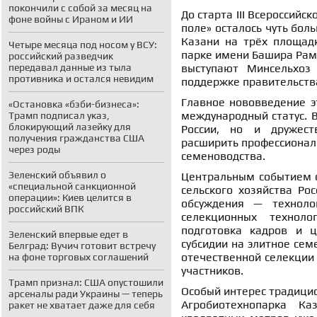
покончили с собой за месяц на
До старта III Всероссийс
фоне войны с Ираном и ИИ
поле» осталось чуть бол
Казани на трёх площадк
Четыре месяца под носом у ВСУ:
парке имени Башира Раме
российский разведчик
передавал данные из тыла
выступают Минсельхоз
противника и остался невидим
поддержке правительств
Главное нововведение э
«Остановка «бэби-бизнеса»:
международный статус. В
Трамп подписал указ,
блокирующий лазейку для
России, но и дружест
получения гражданства США
расширить профессиональ
через роды
семеноводства.
Зеленский объявил о
Центральным событием с
«специальной санкционной
сельского хозяйства Ро
операции»: Киев целится в
обсуждения — технолог
российский ВПК
селекционных технолог
подготовка кадров и ц
Зеленский впервые едет в
субсидии на элитное се
Белград: Вучич готовит встречу
отечественной селекции 
на фоне торговых соглашений
участников.
Трамп признал: США опустошили
Особый интерес традици
арсеналы ради Украины — теперь
Агробиотехнопарка К
ракет не хватает даже для себя