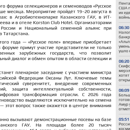
Пента
кого форума селекционеров и семеноводов «Русское
США п
ьше месяца. Мероприятие пройдёт 19–20 августа в
их ед
ах: в Агробиотехнопарке Казанского ГАУ, в ИТ-
войны
ева и в отеле Korston Club Hotel. Организаторами
06:30
 России и Национальный семенной альянс при
Налог
а Татарстана.
банкр
«Альп
того года — «Русское поле» впервые приобретает
умень
 форуме примут участие представители не только
ушло 
венных зарубежных государств, что позволит
ный диалог и обмен опытом в области селекции и
06:20
Скифс
мерзл
танет пленарное заседание с участием министра
хотят
ссийской Федерации Оксаны Лут. Ключевые темы
откры
ический суверенитет, внедрение современных
ий, защита интеллектуальной собственности,
06:09
ифровая трансформация отрасли. С 2026 года
Больш
готов
меноводство выделяются исключительно на семена
Амур 
— этот вопрос также окажется в центре внимания
отмет
онно вызывают демонстрационные посевы на базе
05:51
Росси
азанского ГАУ. На площади более 20 тысяч
косми