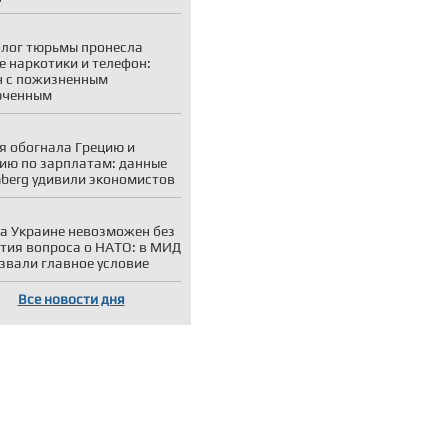
лог тюрьмы пронесла
е наркотики и телефон:
 с пожизненным
юченным
я обогнала Грецию и
ию по зарплатам: данные
berg удивили экономистов
а Украине невозможен без
тия вопроса о НАТО: в МИД
звали главное условие
Все новости дня