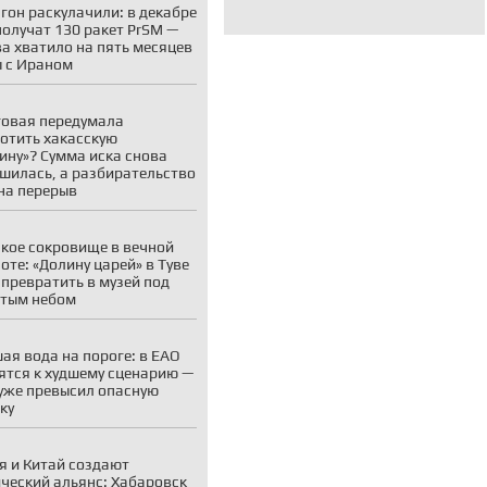
гон раскулачили: в декабре
олучат 130 ракет PrSM —
ва хватило на пять месяцев
 с Ираном
овая передумала
отить хакасскую
ину»? Сумма иска снова
шилась, а разбирательство
на перерыв
кое сокровище в вечной
оте: «Долину царей» в Туве
 превратить в музей под
тым небом
ая вода на пороге: в ЕАО
ятся к худшему сценарию —
уже превысил опасную
ку
я и Китай создают
ческий альянс: Хабаровск