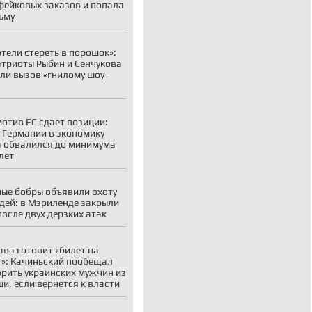
фейковых заказов и попала
ьму
отели стереть в порошок»:
атриоты Рыбин и Сенчукова
ли вызов «гнилому шоу-
отив ЕС сдает позиции:
 Германии в экономику
 обвалился до минимума
 лет
ые бобры объявили охоту
дей: в Мэриленде закрыли
после двух дерзких атак
ва готовит «билет на
»: Качиньский пообещал
рить украинских мужчин из
и, если вернется к власти