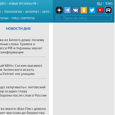
RU
|
ENG
ДФО
НОВЫЕ РЕГИОНЫ РФ
Е
ТЕХНОЛОГИИ
ИНТЕРНЕТ
АВТО
СТАТЬИ
ПРЕСС-ПОРТРЕТЫ
НОВОСТИ ДНЯ
ка из Белого дома: почему
пные слова Трампа о
ессе РФ и Украины звучат
езинформация
ый КВН»: Соскин высмеял
в Зеленского искать
ы Patriot «по улицам»
адо запугивать»: литовский
ер осадил главу
ороны после слов о России
ка манги «Ван Пис» довела
нет-магазин до бешенства