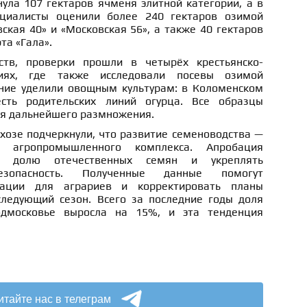
ула 107 гектаров ячменя элитной категории, а в
циалисты оценили более 240 гектаров озимой
кая 40» и «Московская 56», а также 40 гектаров
та «Гала».
тв, проверки прошли в четырёх крестьянско-
иях, где также исследовали посевы озимой
ние уделили овощным культурам: в Коломенском
сть родительских линий огурца. Все образцы
я дальнейшего размножения.
хозе подчеркнули, что развитие семеноводства —
 агропромышленного комплекса. Апробация
ь долю отечественных семян и укреплять
езопасность. Полученные данные помогут
ации для аграриев и корректировать планы
ледующий сезон. Всего за последние годы доля
одмосковье выросла на 15%, и эта тенденция
итайте нас в телеграм