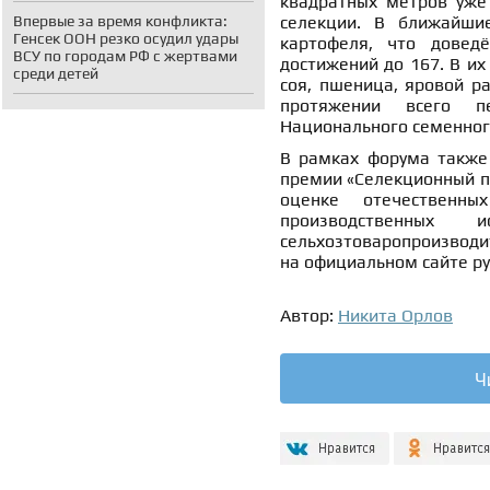
квадратных метров уже
Впервые за время конфликта:
селекции. В ближайши
Генсек ООН резко осудил удары
картофеля, что довед
ВСУ по городам РФ с жертвами
достижений до 167. В их 
среди детей
соя, пшеница, яровой ра
протяжении всего п
Национального семенного
В рамках форума также
премии «Селекционный п
оценке отечественн
производственных 
сельхозтоваропроизводи
на официальном сайте р
Автор:
Никита Орлов
Ч