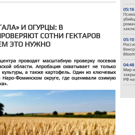
05:16
Психо
убийц
роман
ГАЛА» И ОГУРЦЫ: В
закл
РОВЕРЯЮТ СОТНИ ГЕКТАРОВ
05:10
ЕМ ЭТО НУЖНО
Росси
Венгр
Bloom
зцентра проводят масштабную проверку посевов
04:48
вской области. Апробация охватывает не только
Мир н
 культуры, а также картофель. Один из ключевых
закры
 Наро-Фоминском округе, где оценивали озимую
РФ на
а».