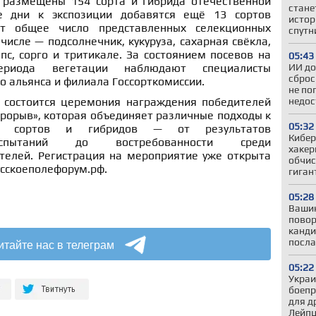
 размещены 154 сорта и гибрида отечественной
стане
е дни к экспозиции добавятся ещё 13 сортов
истор
ёт общее число представленных селекционных
спутн
числе — подсолнечник, кукуруза, сахарная свёкла,
пс, сорго и тритикале. За состоянием посевов на
05:43
ИИ до
ериода вегетации наблюдают специалисты
сброс
 альянса и филиала Госсорткомиссии.
не по
недос
 состоится церемония награждения победителей
рорыв», которая объединяет различные подходы к
05:32
ых сортов и гибридов — от результатов
Кибер
испытаний до востребованности среди
хакер
телей. Регистрация на мероприятие уже открыта
обчис
усскоеполефорум.рф.
гиган
05:28
Вашин
повор
канди
итайте нас в телеграм
посла
05:22
Украи
боепр
для д
Лейпц