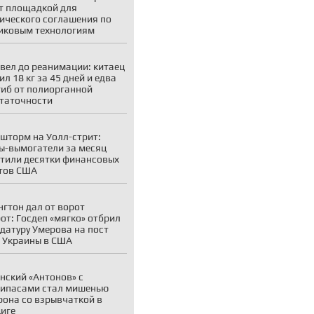
т площадкой для
ического соглашения по
иковым технологиям
вел до реанимации: китаец
ил 18 кг за 45 дней и едва
гиб от полиорганной
таточности
шторм на Уолл-стрит:
ы-вымогатели за месяц
тили десятки финансовых
тов США
гтон дал от ворот
от: Госдеп «мягко» отбрил
датуру Умерова на пост
 Украины в США
нский «Антонов» с
ипасами стал мишенью
рона со взрывчаткой в
иге