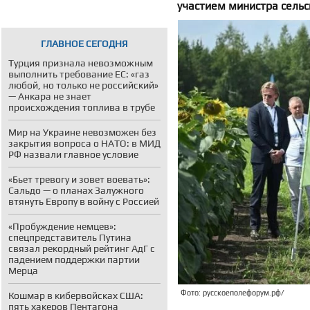
участием министра сельс
ГЛАВНОЕ СЕГОДНЯ
Турция признала невозможным
выполнить требование ЕС: «газ
любой, но только не российский»
— Анкара не знает
происхождения топлива в трубе
Мир на Украине невозможен без
закрытия вопроса о НАТО: в МИД
РФ назвали главное условие
«Бьет тревогу и зовет воевать»:
Сальдо — о планах Залужного
втянуть Европу в войну с Россией
«Пробуждение немцев»:
спецпредставитель Путина
связал рекордный рейтинг АдГ с
падением поддержки партии
Мерца
Фото: русскоеполефорум.рф/
Кошмар в кибервойсках США:
пять хакеров Пентагона