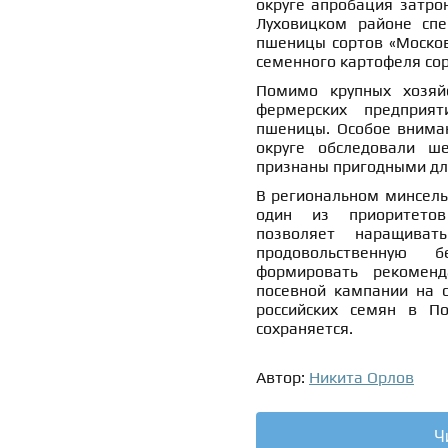
округе апробация затрон
Луховицком районе спе
пшеницы сортов «Московс
семенного картофеля сор
Помимо крупных хозяйс
фермерских предприят
пшеницы. Особое внима
округе обследовали ше
признаны пригодными дл
В региональном минсель
один из приоритетов
позволяет наращиват
продовольственную б
формировать рекоменд
посевной кампании на с
российских семян в П
сохраняется.
Автор:
Никита Орлов
Ч