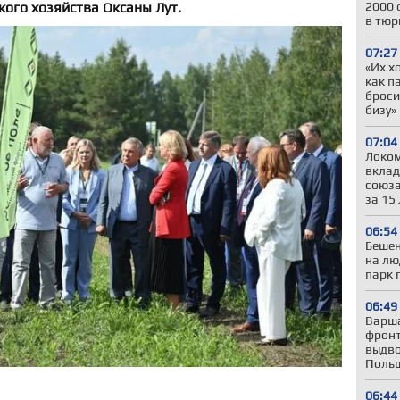
кого хозяйства Оксаны Лут.
2000 
в тюр
07:27
«Их х
как п
броси
бизу»
07:04
Локом
вклад
союза
за 15
06:54
Бешен
на лю
парк 
06:49
Варша
фронт
выдво
Польш
06:44