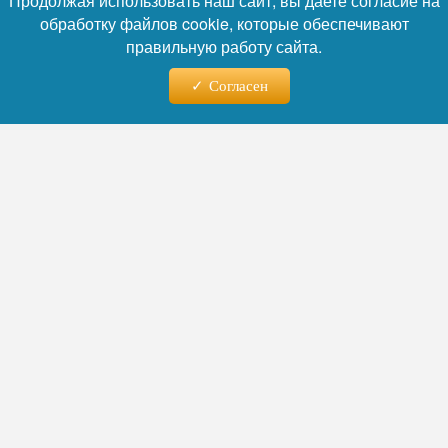
Продолжая использовать наш сайт, вы даете согласие на
обработку файлов cookie, которые обеспечивают
правильную работу сайта.
Фото: Коллаж RuNews24.ru
Согласен
Читайте нас в телеграм
В комментарии
старший
RuNews
24.
ru
преподаватель кафедры экономической
теории и мировой экономики университета
«Синергия»
отметила,
Юлия Тулупникова
что десятилетиями агрохолдинги
предпочитали зарубежные гибриды — по
сахарной свекле, подсолнечнику, рапсу.
Создание собственных сортов требует 10–
15 лет, а за это время меняются климат,
появляются новые вредители.