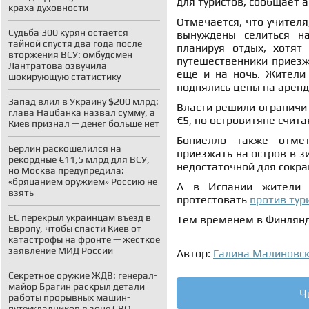
для туристов, сообщает а
краха духовности
Отмечается, что учителя
Судьба 300 курян остается
вынуждены селиться на
тайной спустя два года после
планируя отдых, хотят
вторжения ВСУ: омбудсмен
путешественники приезж
Лантратова озвучила
еще и на ночь. Жители 
шокирующую статистику
поднялись цены на аренд
Запад влил в Украину $200 млрд:
Власти решили ограничить
глава Нацбанка назвал сумму, а
€5, но островитяне счита
Киев признал — денег больше нет
Бониелло также отмет
Берлин раскошелился на
приезжать на остров в з
рекордные €11,5 млрд для ВСУ,
недостаточной для сокра
но Москва предупредила:
«бряцанием оружием» Россию не
А в Испании жители К
взять
протестовать
против тур
ЕС перекрыл украинцам въезд в
Тем временем в Финлян
Европу, чтобы спасти Киев от
катастрофы на фронте — жесткое
заявление МИД России
Автор:
Галина Малиновс
Секретное оружие ЖДВ: генерал-
майор Брагин раскрыл детали
Ч
работы прорывных машин-
путеукладчиков в зоне СВО