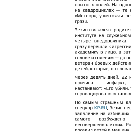
опытных полей. На одно
на квадроциклах — те 
«Метеор», уничтожая ре
грязи.
Зезин связался с родите
института на служебном
четыре внедорожника.
сразу перешли к агресси
академику в лицо, а за
голове и голеням — до п
ветеран боевых действий
детей, которые, по слов
Через девять дней, 22 
причина — инфаркт, 
настаивают: «Его убили,
спровоцировало остановк
Но самым страшным для
спецкор
KP.RU
, Зезин не
заявление на избивших 
самого возбуждено
несовершеннолетних. Ро
посадил детей в машину.