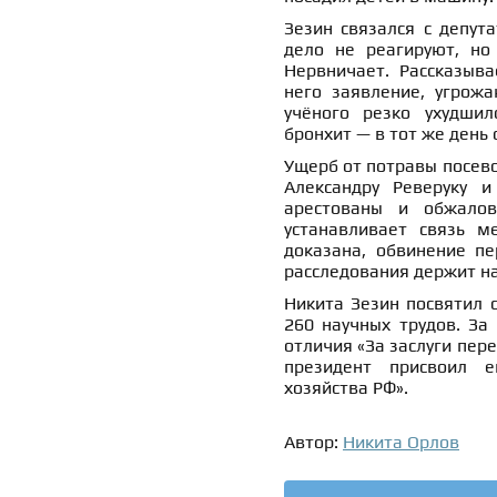
Зезин связался с депут
дело не реагируют, но
Нервничает. Рассказыва
него заявление, угрожа
учёного резко ухудшил
бронхит — в тот же день 
Ущерб от потравы посево
Александру Реверуку и
арестованы и обжалов
устанавливает связь 
доказана, обвинение п
расследования держит на
Никита Зезин посвятил с
260 научных трудов. За
отличия «За заслуги пере
президент присвоил е
хозяйства РФ».
Автор:
Никита Орлов