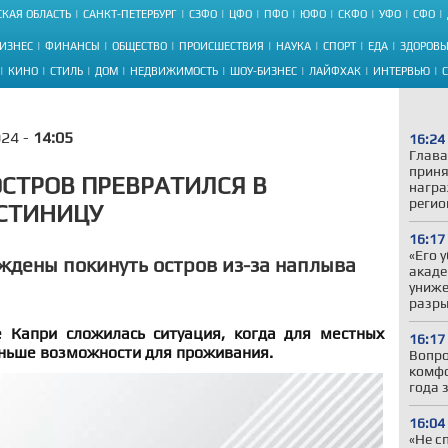
КАЯ ОБЛАСТЬ
САНКТ-ПЕТЕРБУРГ
СЗФО
ЦФО
ПФО
ЮФО
СКФО
УФО
СФО
ИЗНЕС
ФИНАНСЫ
ОБЩЕСТВО
ПРОИСШЕСТВИЯ
НАУКА
СПОРТ
ЕДА
ЗДОРОВЬ
КИНО
СТИЛЬ
ДОМ
НЕДВИЖИМОСТЬ
ШОУ-БИЗНЕС
ЛАЙФХАК
ИНТЕРВЬЮ
024 -
14:05
16:24
Глава
приня
СТРОВ ПРЕВРАТИЛСЯ В
награ
регио
СТИНИЦУ
16:17
«Его 
дены покинуть остров из-за наплыва
акаде
униже
разры
 Капри сложилась ситуация, когда для местных
16:17
еньше возможности для проживания.
Вопро
комфо
года 
16:04
«Не с