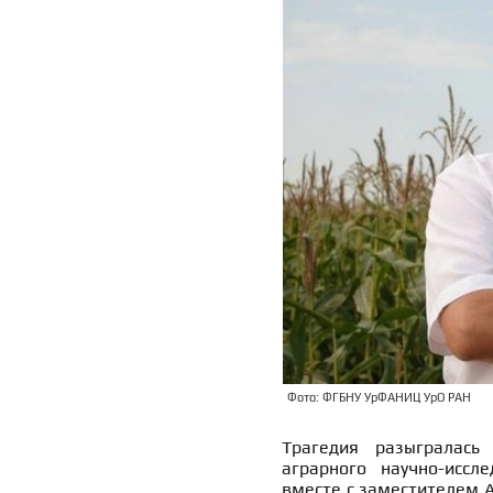
Фото: ФГБНУ УрФАНИЦ УрО РАН
Трагедия разыгралась
аграрного научно-иссл
вместе с заместителем 