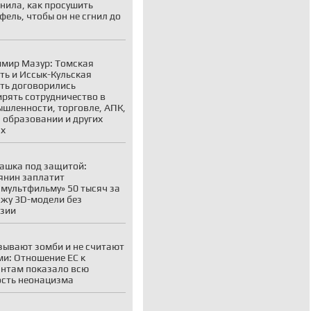
нила, как просушить
фель, чтобы он не сгнил до
мир Мазур: Томская
ть и Иссык-Кульская
ть договорились
рять сотрудничество в
шленности, торговле, АПК,
, образовании и других
ах
ашка под защитой:
янин заплатит
мультфильму» 50 тысяч за
жу 3D-модели без
зии
зывают зомби и не считают
и: Отношение ЕС к
нтам показало всю
сть неонацизма