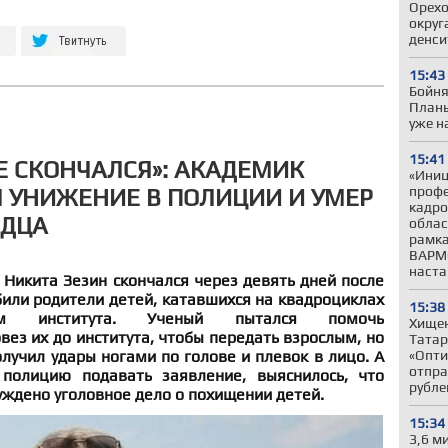
Орехо
округ
денси
15:43
Бойня
Планы
уже н
15:41
НЕ СКОНЧАЛСЯ»: АКАДЕМИК
«Иниц
профе
 УНИЖЕНИЕ В ПОЛИЦИИ И УМЕР
кадро
РДЦА
облас
рамка
ВАРМ
наста
Никита Зезин скончался через девять дней после
збили родители детей, катавшихся на квадроциклах
15:38
 института. Ученый пытался помочь
Хищен
ез их до института, чтобы передать взрослым, но
Татар
лучил удары ногами по голове и плевок в лицо. А
«Опти
отпра
полицию подавать заявление, выяснилось, что
рубле
уждено уголовное дело о похищении детей.
15:34
3,6 м