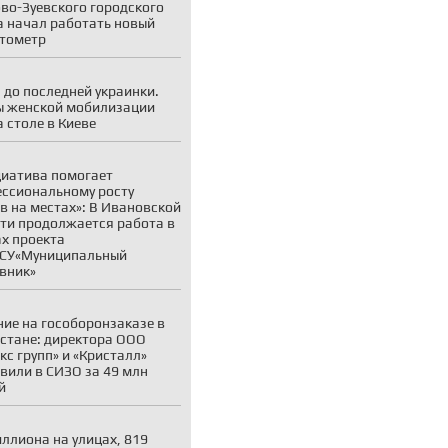
во-Зуевского городского
а начал работать новый
тометр
 до последней украинки.
 женской мобилизации
а столе в Киеве
иатива помогает
ссиональному росту
в на местах»: В Ивановской
ти продолжается работа в
х проекта
СУ«Муниципальный
вник»
ие на гособоронзаказе в
стане: директора ООО
кс групп» и «Кристалл»
вили в СИЗО за 49 млн
й
иллиона на улицах, 819