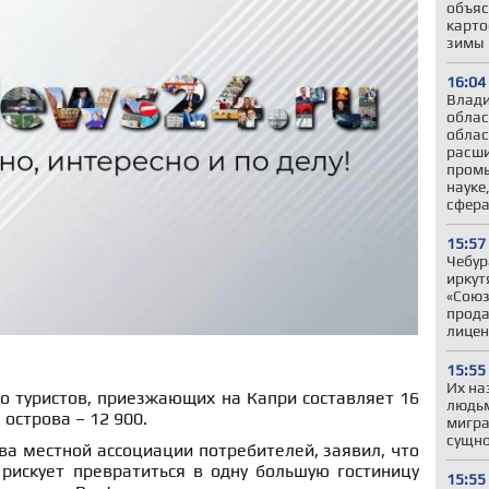
объяс
карто
зимы
16:04
Влади
облас
облас
расши
промы
науке
сфер
15:57
Чебур
иркут
«Союз
прода
лицен
15:55
Их на
о туристов, приезжающих на Капри составляет 16
людьм
 острова – 12 900.
мигра
сущно
ва местной ассоциации потребителей, заявил, что
рискует превратиться в одну большую гостиницу
15:55