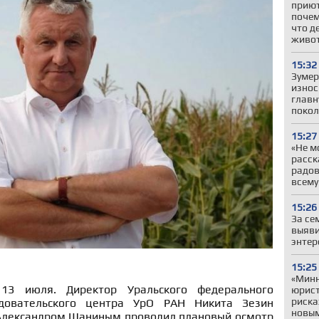
приют
почем
что д
живо
15:32
Зумер
износ
главн
покол
15:27
«Не м
расск
радов
всему
15:26
За се
выяви
энтер
15:25
«Минн
 13 июля. Директор Уральского федерального
юрист
риска
едовательского центра УрО РАН Никита Зезин
новы
Александром Шаниным проводил плановый осмотр