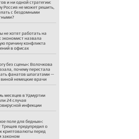
ов и ни одной стратегии:
у Россия не может решить,
елать с бездомными
тными?
ы не хотят работать на
: экономист назвала
ую причину конфликта
ений в офисах
огу без сцены»: Волочкова
азала, почему перестала
ать фанатов шпагатами —
 виной немецкие врачи
мь месяцев в Удмуртии
ли 24 случая
овирусной инфекции
ое поле для бедных»:
 Трещев предупредил о
х криптовалюты перед
м законом