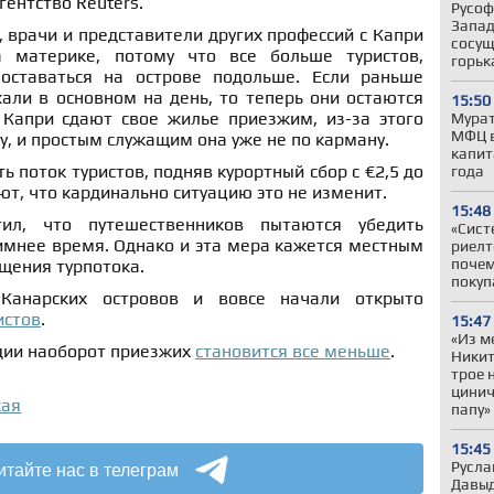
гентство Reuters.
Русоф
Запад
, врачи и представители других профессий с Капри
сосущ
 материке, потому что все больше туристов,
горьк
 оставаться на острове подольше. Если раньше
али в основном на день, то теперь они остаются
15:50
Капри сдают свое жилье приезжим, из-за этого
Мурат
МФЦ в
у, и простым служащим она уже не по карману.
капит
 поток туристов, подняв курортный сбор с €2,5 до
года
ют, что кардинально ситуацию это не изменит.
15:48
ил, что путешественников пытаются убедить
«Сист
имнее время. Однако и эта мера кажется местным
риелт
почем
щения турпотока.
покуп
анарских островов и вовсе начали открыто
истов
.
15:47
«Из м
дии наоборот приезжих
становится все меньше
.
Никит
трое 
цинич
кая
папу»
15:45
итайте нас в телеграм
Русла
Давыд