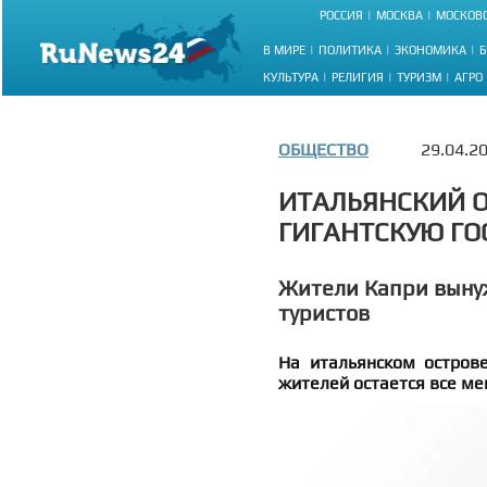
РОССИЯ
МОСКВА
МОСКОВС
В МИРЕ
ПОЛИТИКА
ЭКОНОМИКА
Б
КУЛЬТУРА
РЕЛИГИЯ
ТУРИЗМ
АГРО
ОБЩЕСТВО
29.04.2
ИТАЛЬЯНСКИЙ О
ГИГАНТСКУЮ ГО
Жители Капри вынуж
туристов
На итальянском острове
жителей остается все м