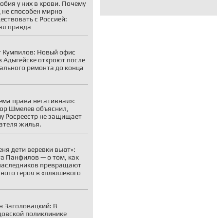
обия у них в крови. Почему
 не способен мирно
ествовать с Россией:
ая правда
 Кумпилов: Новый офис
 Адыгейске откроют после
ального ремонта до конца
ема права негативная»:
ор Шмелев объяснил,
у Росреестр не защищает
ателя жилья.
еня дети веревки вьют»:
а Панфилов — о том, как
наследников превращают
ного героя в «плюшевого
н Заголовацкий: В
овской поликлинике