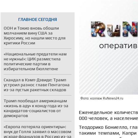
ГЛАВНОЕ СЕГОДНЯ
ООН и Токио вновь обошли
молчанием вину США за
Хиросиму, но нашли место для
критики России
«Национальные предатели нам
не нужны!»: ЦИК разместила
политические партии в
избирательном бюллетене
Скандал в Кэмп-Дэвиде: Трамп
устроил разнос главе Пентагона
из-за пустых ракетных складов
Фото: коллаж RuNews24.ru
Трамп пообещал американцам
«жизнь в аду» к концу года из-за
кандидатов-социалистов от
Еженедельное количеств
демократов
000 человек, а население
«Европа потеряла ориентиры»:
Теодорико Бониелло, гла
внук де Голля заявил о массовом
такими темпами, Капри 
исходе французов в Россию из-за