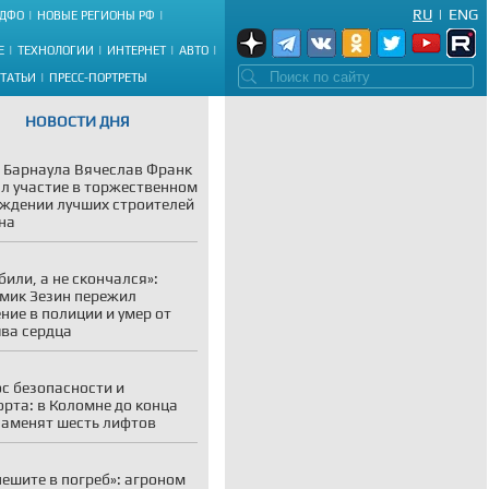
RU
|
ENG
ДФО
НОВЫЕ РЕГИОНЫ РФ
Е
ТЕХНОЛОГИИ
ИНТЕРНЕТ
АВТО
СТАТЬИ
ПРЕСС-ПОРТРЕТЫ
НОВОСТИ ДНЯ
 Барнаула Вячеслав Франк
л участие в торжественном
ждении лучших строителей
на
убили, а не скончался»:
мик Зезин пережил
ние в полиции и умер от
ва сердца
с безопасности и
рта: в Коломне до конца
заменят шесть лифтов
пешите в погреб»: агроном