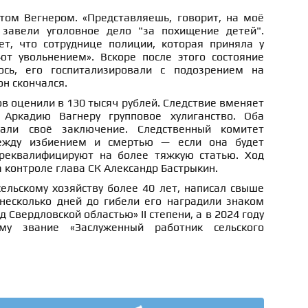
атом Вегнером. «Представляешь, говорит, на моё
 завели уголовное дело "за похищение детей".
ет, что сотруднице полиции, которая приняла у
ют увольнением». Вскоре после этого состояние
ось, его госпитализировали с подозрением на
он скончался.
в оценили в 130 тысяч рублей. Следствие вменяет
 Аркадию Вагнеру групповое хулиганство. Оба
али своё заключение. Следственный комитет
между избиением и смертью — если она будет
ереквалифицируют на более тяжкую статью. Ход
 контроле глава СК Александр Бастрыкин.
ельскому хозяйству более 40 лет, написал свыше
 несколько дней до гибели его наградили знаком
д Свердловской областью» II степени, а в 2024 году
му звание «Заслуженный работник сельского