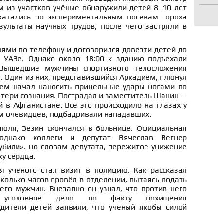
м из участков учёные обнаружили детей 8–10 лет
катались по экспериментальным посевам гороха
зультаты научных трудов, после чего застряли в
лями по телефону и договорился довезти детей до
 УАЗе. Однако около 18:00 к зданию подъехали
 Вышедшие мужчины спортивного телосложения
и. Один из них, представившийся Аркадием, плюнул
тем начал наносить прицельные удары ногами по
отери сознания. Пострадал и заместитель Шанин —
 в Афганистане. Всё это происходило на глазах у
ам очевидцев, подбадривали нападавших.
июля, Зезин скончался в больнице. Официальная
однако коллеги и депутат Вячеслав Вегнер
 убили». По словам депутата, пережитое унижение
у сердца.
 учёного стал визит в полицию. Как рассказал
сколько часов провёл в отделении, пытаясь подать
его мужчин. Внезапно он узнал, что против него
 уголовное дело по факту похищения
дители детей заявили, что учёный якобы силой