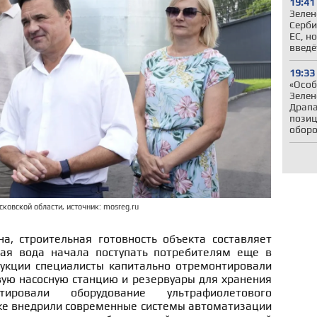
19:41
Зелен
Серби
ЕС, н
введё
19:33
«Особ
Зелен
Драпа
позиц
обор
ковской области, источник: mosreg.ru
а, строительная готовность объекта составляет
ая вода начала поступать потребителям еще в
рукции специалисты капитально отремонтировали
вую насосную станцию и резервуары для хранения
ировали оборудование ультрафиолетового
же внедрили современные системы автоматизации