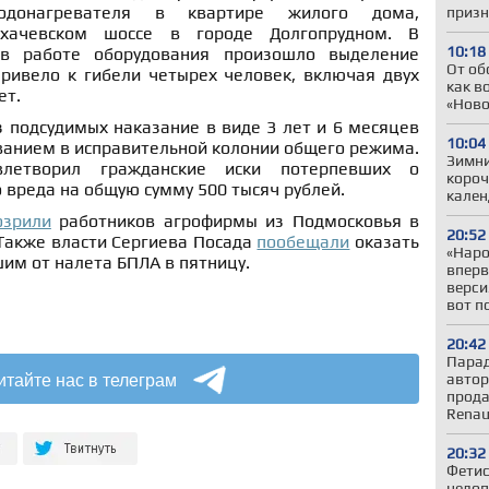
одонагревателя в квартире жилого дома,
призн
хачевском шоссе в городе Долгопрудном. В
10:18
 в работе оборудования произошло выделение
От об
привело к гибели четырех человек, включая двух
как в
ет.
«Ново
 подсудимых наказание в виде 3 лет и 6 месяцев
10:04
ванием в исправительной колонии общего режима.
Зимни
влетворил гражданские иски потерпевших о
короч
вреда на общую сумму 500 тысяч рублей.
кален
озрили
работников агрофирмы из Подмосковья в
20:52
 Также власти Сергиева Посада
пообещали
оказать
«Наро
им от налета БПЛА в пятницу.
вперв
верси
вот п
20:42
Парад
итайте нас в телеграм
автор
прода
Renau
20:32
Фетис
недоп