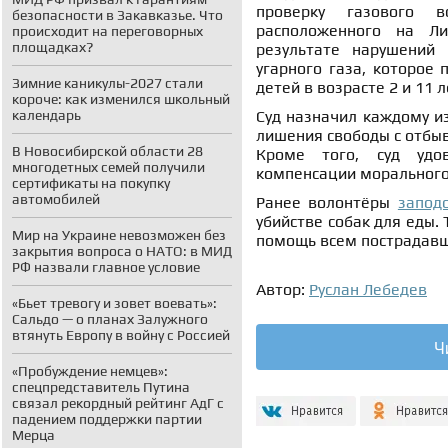
проверку газового в
безопасности в Закавказье. Что
расположенного на Ли
происходит на переговорных
площадках?
результате нарушений
угарного газа, которое 
Зимние каникулы-2027 стали
детей в возрасте 2 и 11 л
короче: как изменился школьный
календарь
Суд назначил каждому из
лишения свободы с отбы
В Новосибирской области 28
Кроме того, суд удо
многодетных семей получили
компенсации морального 
сертификаты на покупку
автомобилей
Ранее волонтёры
запод
убийстве собак для еды.
Мир на Украине невозможен без
помощь всем пострадавш
закрытия вопроса о НАТО: в МИД
РФ назвали главное условие
Автор:
Руслан Лебедев
«Бьет тревогу и зовет воевать»:
Сальдо — о планах Залужного
втянуть Европу в войну с Россией
Ч
«Пробуждение немцев»:
спецпредставитель Путина
связал рекордный рейтинг АдГ с
падением поддержки партии
Мерца