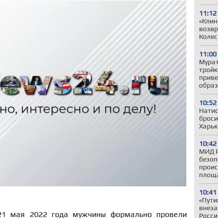
11:12
«Клин
возвр
Колес
11:00
Мурат
тройк
приве
образ
10:52
Натис
броси
Харь
10:42
МИД Р
безоп
проис
площ
10:41
«Пути
внеза
21 мая 2022 года мужчины формально провели
Росси