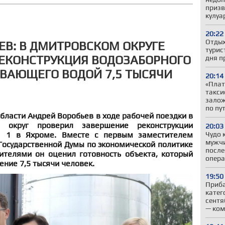
призв
кулуа
20:22
Отдых
ЕВ: В ДМИТРОВСКОМ ОКРУГЕ
турис
ЕКОНСТРУКЦИЯ ВОДОЗАБОРНОГО
дня п
ИВАЮЩЕГО ВОДОЙ 7,5 ТЫСЯЧИ
20:14
«Плат
такси
залож
по пу
бласти Андрей Воробьев в ходе рабочей поездки в
й округ проверил завершение реконструкции
20:03
 1 в Яхроме. Вместе с первым заместителем
Чудо 
мужчи
Государственной Думы по экономической политике
после
телями он оценил готовность объекта, который
опер
ние 7,5 тысячи человек.
19:50
Приба
катег
сентя
— ком