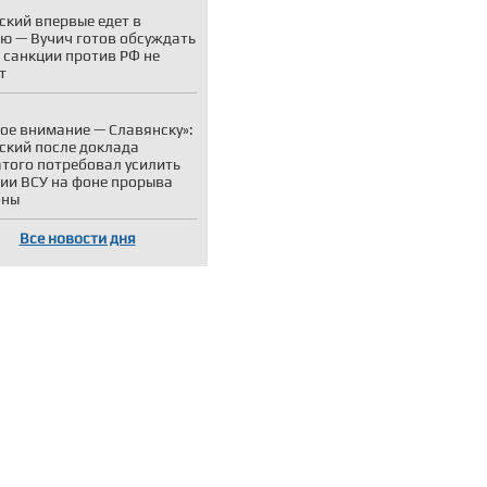
ский впервые едет в
ю — Вучич готов обсуждать
о санкции против РФ не
т
ое внимание — Славянску»:
ский после доклада
того потребовал усилить
ии ВСУ на фоне прорыва
оны
Все новости дня