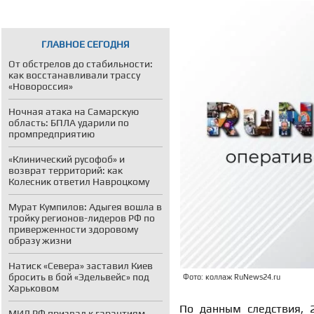
ГЛАВНОЕ СЕГОДНЯ
От обстрелов до стабильности:
как восстанавливали трассу
«Новороссия»
Ночная атака на Самарскую
область: БПЛА ударили по
промпредприятию
«Клинический русофоб» и
возврат территорий: как
Колесник ответил Навроцкому
Мурат Кумпилов: Адыгея вошла в
тройку регионов-лидеров РФ по
приверженности здоровому
образу жизни
Натиск «Севера» заставил Киев
бросить в бой «Эдельвейс» под
Фото: коллаж RuNews24.ru
Харьковом
По данным следствия, 
МИД РФ призвал к гарантиям