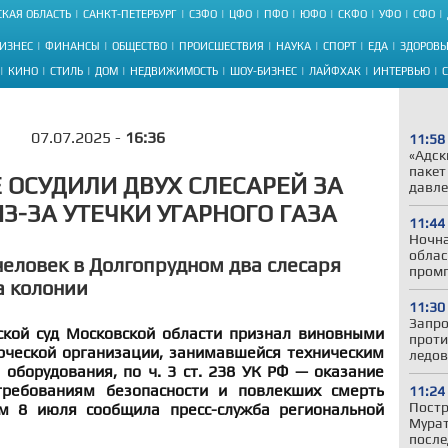
КАЯ ОБЛАСТЬ
САНКТ-ПЕТЕРБУРГ
СЗФО
ЦФО
ПФО
ЮФО
СКФО
УФО
СФО
ИЗНЕС
ФИНАНСЫ
ОБЩЕСТВО
ПРОИСШЕСТВИЯ
НАУКА
СПОРТ
ЕДА
ЗДОРОВЬ
КИНО
СТИЛЬ
ДОМ
НЕДВИЖИМОСТЬ
ШОУ-БИЗНЕС
ЛАЙФХАК
ИНТЕРВЬЮ
07.07.2025 -
16:36
11:58
«Адск
пакет
 ОСУДИЛИ ДВУХ СЛЕСАРЕЙ ЗА
давле
З-ЗА УТЕЧКИ УГАРНОГО ГАЗА
11:44
Ночна
облас
человек в Долгопрудном два слесаря
пром
а колонии
11:30
Запро
ской суд Московской области признал виновными
проти
рческой организации, занимавшейся техническим
ледов
оборудования, по ч. 3 ст. 238 УК РФ — оказание
требованиям безопасности и повлекших смерть
11:24
Постр
ом 8 июля сообщила пресс-служба региональной
Мурат
после