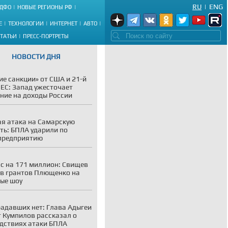
RU
|
ENG
ДФО
НОВЫЕ РЕГИОНЫ РФ
Е
ТЕХНОЛОГИИ
ИНТЕРНЕТ
АВТО
СТАТЬИ
ПРЕСС-ПОРТРЕТЫ
НОВОСТИ ДНЯ
ие санкции» от США и 21-й
 ЕС: Запад ужесточает
ние на доходы России
я атака на Самарскую
ть: БПЛА ударили по
предприятию
с на 171 миллион: Свищев
в грантов Плющенко на
ые шоу
адавших нет: Глава Адыгеи
 Кумпилов рассказал о
дствиях атаки БПЛА