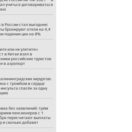
ал учиться договариваться
рно
 в России стал выгоднее:
ты бронируют отели на 4,4
ри падении цен на 8%
ите или не улетите»:
ст в Китае взял в
ники российских туристов
ти в аэропорт
калининградских хирургов:
на с тромбом в сердце
 инсульта спасён за одну
ацию
вка без заявлений: трём
ориям пенсионеров с 1
бря пересчитают выплаты
у и сколько добавят