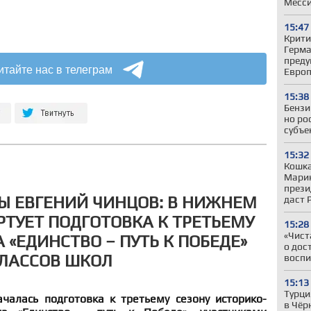
Месс
15:47
Крити
Герман
преду
итайте нас в телеграм
Евро
15:38
Бензи
но ро
субъе
15:32
Кошка
Марин
прези
Ы ЕВГЕНИЙ ЧИНЦОВ: В НИЖНЕМ
даст 
РТУЕТ ПОДГОТОВКА К ТРЕТЬЕМУ
15:28
«Чист
 «ЕДИНСТВО – ПУТЬ К ПОБЕДЕ»
о дос
ЛАССОВ ШКОЛ
воспи
15:13
Турци
алась подготовка к третьему сезону историко-
в Чёр