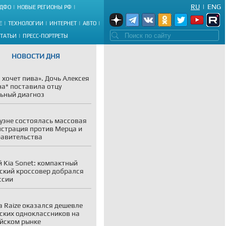
RU
|
ENG
ДФО
НОВЫЕ РЕГИОНЫ РФ
Е
ТЕХНОЛОГИИ
ИНТЕРНЕТ
АВТО
СТАТЬИ
ПРЕСС-ПОРТРЕТЫ
НОВОСТИ ДНЯ
 хочет пива». Дочь Алексея
а* поставила отцу
ьный диагноз
уэне состоялась массовая
страция против Мерца и
равительства
 Kia Sonet: компактный
ский кроссовер добрался
ссии
a Raize оказался дешевле
ских одноклассников на
йском рынке