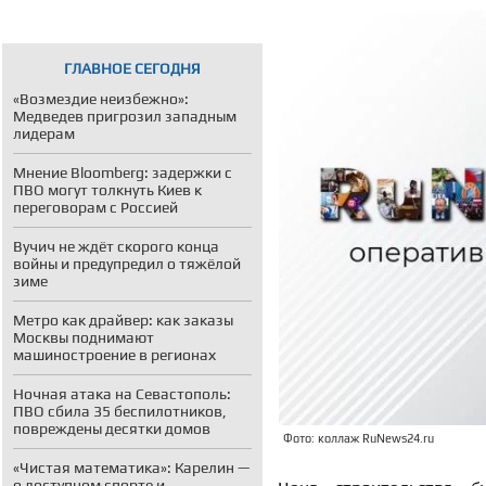
ГЛАВНОЕ СЕГОДНЯ
«Возмездие неизбежно»:
Медведев пригрозил западным
лидерам
Мнение Bloomberg: задержки с
ПВО могут толкнуть Киев к
переговорам с Россией
Вучич не ждёт скорого конца
войны и предупредил о тяжёлой
зиме
Метро как драйвер: как заказы
Москвы поднимают
машиностроение в регионах
Ночная атака на Севастополь:
ПВО сбила 35 беспилотников,
повреждены десятки домов
Фото: коллаж RuNews24.ru
«Чистая математика»: Карелин —
о доступном спорте и