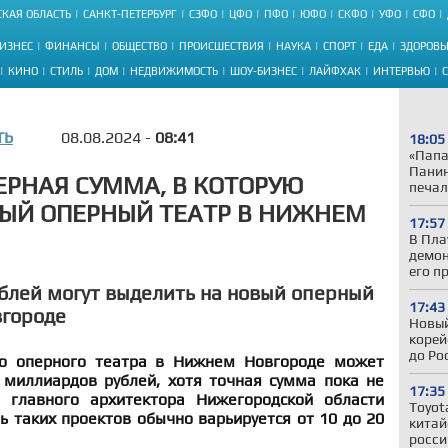
КАЯ ОБЛАСТЬ
САНКТ-ПЕТЕРБУРГ
СЗФО
ЦФО
ПФО
ЮФО
СКФО
УФО
СФО
ИЗНЕС
ФИНАНСЫ
ОБЩЕСТВО
ПРОИСШЕСТВИЯ
НАУКА
СПОРТ
ЕДА
ЗДОРОВЬ
КИНО
СТИЛЬ
ДОМ
НЕДВИЖИМОСТЬ
ШОУ-БИЗНЕС
ЛАЙФХАК
ИНТЕРВЬЮ
ТЬ
08.08.2024 -
08:41
18:05
«Папа
Панин
РНАЯ СУММА, В КОТОРУЮ
печал
ЫЙ ОПЕРНЫЙ ТЕАТР В НИЖНЕМ
17:57
В Пла
демон
его п
блей могут выделить на новый оперный
17:43
вгороде
Новый
корей
до Ро
го оперного театра в Нижнем Новгороде может
 миллиардов рублей, хотя точная сумма пока не
17:35
 главного архитектора Нижегородской области
Toyot
ь таких проектов обычно варьируется от 10 до 20
китай
росси