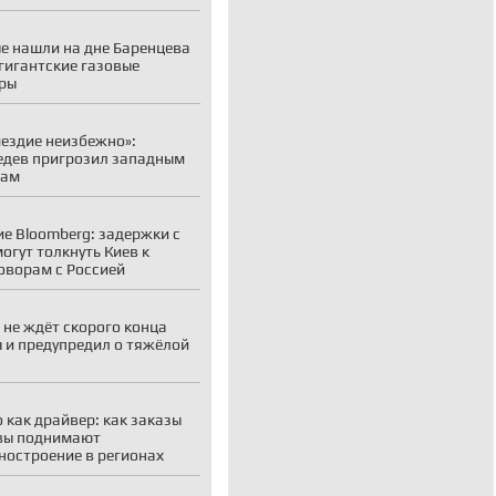
е нашли на дне Баренцева
гигантские газовые
ры
ездие неизбежно»:
дев пригрозил западным
рам
е Bloomberg: задержки с
огут толкнуть Киев к
оворам с Россией
 не ждёт скорого конца
 и предупредил о тяжёлой
 как драйвер: как заказы
вы поднимают
остроение в регионах