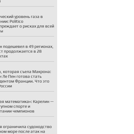
и
ческий уровень газа в
ии: Politico
преждает о рисках для всей
пы
н подешевел в 49 регионах,
ст продолжается в 28
ктах
, которая съела Макрона:
 Ле Пен готова стать
дентом Франции. Что это
России
ая математика»: Карелин —
тупном спорте и
тании чемпионов
я ограничила судоходство
ном море после атак на