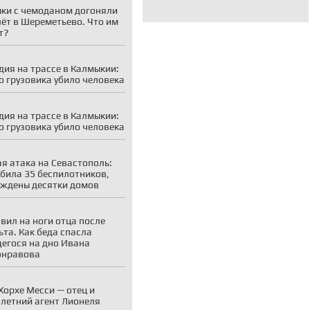
ки с чемоданом догоняли
ёт в Шереметьево. Что им
т?
дия на трассе в Калмыкии:
о грузовика убило человека
дия на трассе в Калмыкии:
о грузовика убило человека
я атака на Севастополь:
била 35 беспилотников,
ждены десятки домов
вил на ноги отца после
ьта. Как беда спасла
егося на дно Ивана
онравова
Хорхе Месси — отец и
летний агент Лионеля