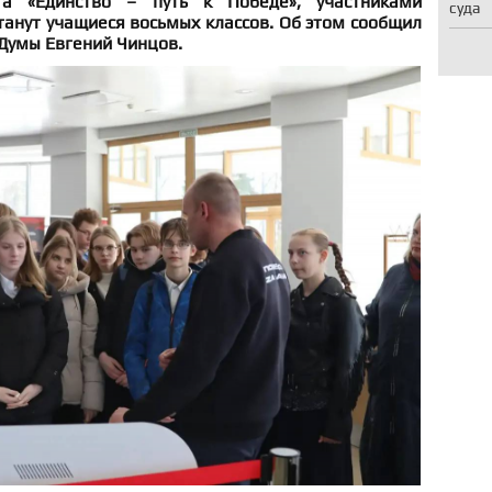
та «Единство – путь к Победе», участниками
суда
танут учащиеся восьмых классов. Об этом сообщил
Думы Евгений Чинцов.