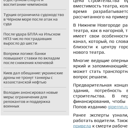
Цена строительства б
воспитании чемпионов
вместимость театра, кол
время разрабатывает
Турция ограничила судоходство
рассчитанного на пример
в Чёрном море после атак на
суда
В Нижнем Новгороде ра
театра, как в нагорной, 
После удара БПЛА на Ильском
имеет свои особенност
НПЗ число пострадавших
канал, который, по слов
выросло до шести
близости к центру гор
нового театра.
Вопреки логике: банки
повышают ставки по вкладам
Многие ведущие оперные
после снижения ключевой
яркий и запоминающийся
может стать транспортна
Киев дал обещание: украинские
вопрос решаем.
дроны не тронут танкеры с
казахстанской нефтью
Предварительная конце
здания, потребность 
Володин анонсировал новые
строительства. В п
меры: ограничения для
финансирования, чтобы 
релокантов и поддержка
военных
Попов изданию
gipernn.r
Ранее эксперты узнал
работать водители. Так
привела
к смерти рабоче