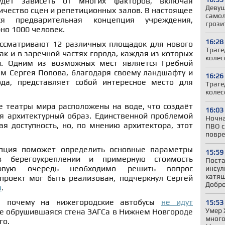
удет зависеть от многих факторов, включая
Девуш
ичество сцен и репетиционных залов. В настоящее
самол
ся предварительная концепция учреждения,
грози
но 1000 человек.
16:28
ссматривают 12 различных площадок для нового
Траге
так и в заречной частях города, каждая из которых
колес
и. Одним из возможных мест является Гребной
ам Сергея Попова, благодаря своему ландшафту и
16:26
ода, представляет собой интересное место для
Траге
колес
 театры мира расположены на воде, что создаёт
16:03
 архитектурный образ. Единственной проблемой
Ночна
я доступность, но, по мнению архитектора, этот
ПВО с
повре
пция поможет определить основные параметры
15:59
в берегоукреплении и примерную стоимость
Поста
ервую очередь необходимо решить вопрос
инсул
катящ
проект мог быть реализован, подчеркнул Сергей
Добр
u
.
и, почему на нижегородские автобусы
не идут
15:53
Умер 
же обрушившаяся стена ЗАГСа в Нижнем Новгороде
много
го.