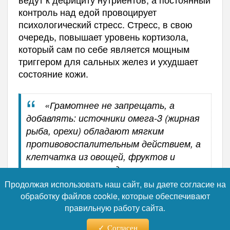
контроль над едой провоцирует
психологический стресс. Стресс, в свою
очередь, повышает уровень кортизола,
который сам по себе является мощным
триггером для сальных желез и ухудшает
состояние кожи.
«Грамотнее не запрещать, а
добавлять: источники омега-3 (жирная
рыба, орехи) обладают мягким
противовоспалительным действием, а
клетчатка из овощей, фруктов и
цельнозерновых продуктов помогает
стабилизировать уровень сахара в
Продолжая использовать наш сайт, вы даете согласие на
крови».
обработку файлов cookie, которые обеспечивают
правильную работу сайта.
Как отмечает эксперт, важно понимать:
Согласен