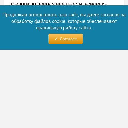
тревоги по поводу внешности, усиление
социального сравнения и ложное
Продолжая использовать наш сайт, вы даете согласие на
убеждение, что похудение невозможно без
обработку файлов cookie, которые обеспечивают
медикаментов. В СПА-индустрии уже
правильную работу сайта.
появился термин «оземпик-клиент» —
растёт спрос на восстановительные
Согласен
процедуры после быстрой потери веса.