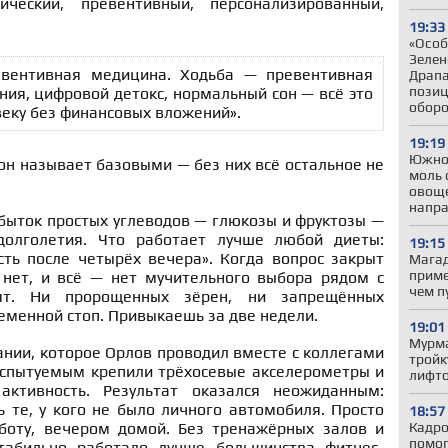
ический, превентивный, персонализированный,
19:33
«Особ
Зелен
вентивная медицина. Ходьба — превентивная
Драпа
позиц
ия, цифровой детокс, нормальный сон — всё это
обор
веку без финансовых вложений
»
.
19:19
Южно
 он называет базовыми — без них всё остальное не
моль 
овоще
напр
быток простых углеводов — глюкозы и фруктозы —
долголетия. Что работает лучше любой диеты:
19:15
сть после четырёх вечера». Когда вопрос закрыт
Магад
приме
 нет, и всё — нет мучительного выбора рядом с
чем п
ят. Ни пророщенных зёрен, ни запрещённых
еменной стоп. Привыкаешь за две недели.
19:01
Мурма
нии, которое Орлов проводил вместе с коллегами
тройк
испытуемым крепили трёхосевые акселерометры и
лифто
активность. Результат оказался неожиданным:
ь те, у кого не было личного автомобиля. Просто
18:57
Кадро
боту, вечером домой. Без тренажёрных залов и
помог
табильно работало лучше большинства фитнес-