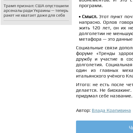
программ.
Трамп признал: США опустошили
арсеналы ради Украины — теперь
ракет не хватает даже для себя
Смысл.
Этот пункт поч
напрасно. Орлов говор
жить 120 лет, он их н
долголетии не меньшую
метафора — это данные
Социальные связи допол
форуме «Тренды здоров
дружбу и участие в со
долголетия. Социальная
один из главных меха
итальянского учёного Кл
Итого: не есть после че
делается. Не биохакинг.
придумал себе название.
Автор:
Влада Крапивина
Ч