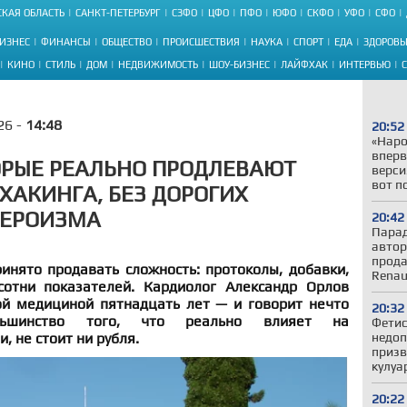
КАЯ ОБЛАСТЬ
САНКТ-ПЕТЕРБУРГ
СЗФО
ЦФО
ПФО
ЮФО
СКФО
УФО
СФО
ИЗНЕС
ФИНАНСЫ
ОБЩЕСТВО
ПРОИСШЕСТВИЯ
НАУКА
СПОРТ
ЕДА
ЗДОРОВЬ
КИНО
СТИЛЬ
ДОМ
НЕДВИЖИМОСТЬ
ШОУ-БИЗНЕС
ЛАЙФХАК
ИНТЕРВЬЮ
26 -
14:48
20:52
«Наро
вперв
ОРЫЕ РЕАЛЬНО ПРОДЛЕВАЮТ
верси
вот п
ХАКИНГА, БЕЗ ДОРОГИХ
 ГЕРОИЗМА
20:42
Парад
автор
прода
инято продавать сложность: протоколы, добавки,
Renau
сотни показателей. Кардиолог Александр Орлов
й медициной пятнадцать лет — и говорит нечто
20:32
ольшинство того, что реально влияет на
Фетис
, не стоит ни рубля.
недоп
призв
кулуа
20:22