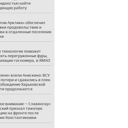
идностью найти
дящую работу
том Арктика» обеспечил
вки продовольствия и
ва в отдаленные поселения
ки
 технология поможет
ять перегруженные фуры,
ающие госномера, в ХМАО
ряне» взяли Анискино: ВСУ
 потери и сдавались в плен
обождение Харьковской
ти продолжается
ое внимание — Славянску»:
ский признал тяжелую
цию на фронте после
ия Константиновки