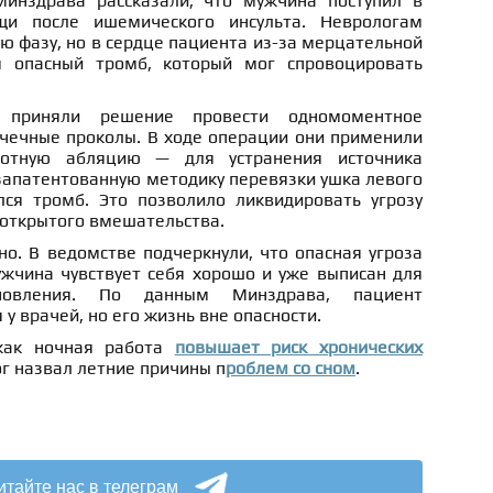
Минздрава рассказали, что мужчина поступил в
щи после ишемического инсульта. Неврологам
ую фазу, но в сердце пациента из-за мерцательной
 опасный тромб, который мог спровоцировать
а приняли решение провести одномоментное
чечные проколы. В ходе операции они применили
тотную абляцию — для устранения источника
запатентованную методику перевязки ушка левого
лся тромб. Это позволило ликвидировать угрозу
 открытого вмешательства.
о. В ведомстве подчеркнули, что опасная угроза
ужчина чувствует себя хорошо и уже выписан для
ановления. По данным Минздрава, пациент
у врачей, но его жизнь вне опасности.
 как ночная работа
повышает риск хронических
ог назвал летние причины п
роблем со сном
.
итайте нас в телеграм