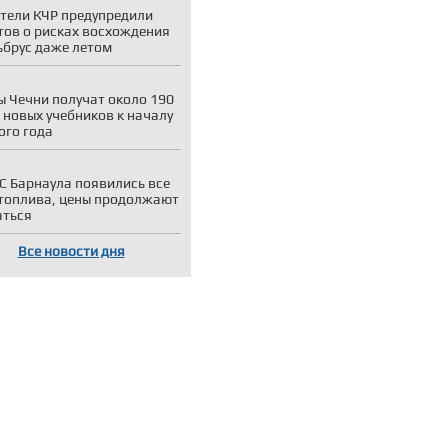
тели КЧР предупредили
тов о рисках восхождения
ьбрус даже летом
 Чечни получат около 190
 новых учебников к началу
ого года
С Барнаула появились все
топлива, цены продолжают
аться
Все новости дня