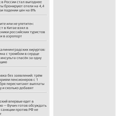
 в России стал выгоднее:
ты бронируют отели на 4,4
ри падении цен на 8%
ите или не улетите»:
ст в Китае взял в
ники российских туристов
ти в аэропорт
калининградских хирургов:
на с тромбом в сердце
 инсульта спасён за одну
ацию
вка без заявлений: трём
ориям пенсионеров с 1
бря пересчитают выплаты
у и сколько добавят
ский впервые едет в
ю — Вучич готов обсуждать
о санкции против РФ не
т