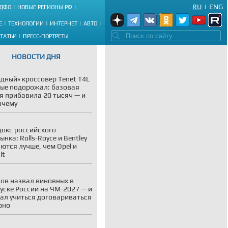
RU
|
ENG
ДФО
НОВЫЕ РЕГИОНЫ РФ
Е
ТЕХНОЛОГИИ
ИНТЕРНЕТ
АВТО
СТАТЬИ
ПРЕСС-ПОРТРЕТЫ
НОВОСТИ ДНЯ
дный» кроссовер Tenet T4L
ые подорожал: базовая
я прибавила 20 тысяч — и
очему
окс российского
ынка: Rolls-Royce и Bentley
ются лучше, чем Opel и
lt
ов назвал виновных в
уске России на ЧМ-2027 — и
ал учиться договариваться
рно