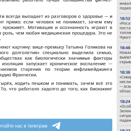
инвал
подхо
ти всегда выпадает из разговоров о здоровье — и
18:52
ит прямо: если человек не понимает, зачем ему
«Роса
е проживёт. Мотивация и осознанность играют в
поста
топли
 роль, чем любая медицинская процедура. Это не
Чукот
.
няют картину: вице-премьер Татьяна Голикова на
18:48
ого долголетия» специально выделила семью,
Новая
выявл
обществах как биологически значимые факторы
скрыв
 изоляция запускает хроническое воспаление —
низмов старения по теории инфламейджинга
18:38
аудио Франчески.
«Севе
несли
тырёх, ходить пешком и понимать, зачем всё это
— осв
 То, что работало задолго до того, как биохакинг
облас
18:24
«Особ
Зелен
ситуа
паден
итайте нас в телеграм
18:23