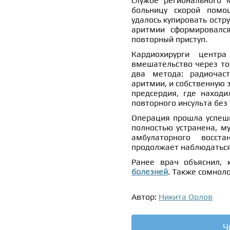
службе регионального 
больницу скорой помо
удалось купировать остр
аритмии сформировался
повторный приступ.
Кардиохирурги центр
вмешательство через то
два метода: радиочас
аритмии, и собственную 
предсердия, где находи
повторного инсульта без
Операция прошла успешн
полностью устранена, м
амбулаторного восст
продолжает наблюдаться 
Ранее врач объяснил,
болезней
. Также сомнол
Автор:
Никита Орлов
Ч