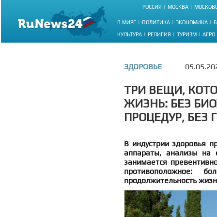
РОССИЯ
МОСКВА
МОСКОВС
В МИРЕ
ПОЛИТИКА
ЭКОНОМИКА
Б
КУЛЬТУРА
РЕЛИГИЯ
ТУРИЗМ
АГРО
ЗДОРОВЬЕ
05.05.20
ТРИ ВЕЩИ, КОТ
ЖИЗНЬ: БЕЗ БИО
ПРОЦЕДУР, БЕЗ
В индустрии здоровья пр
аппараты, анализы на 
занимается превентивно
противоположное: б
продолжительность жизни