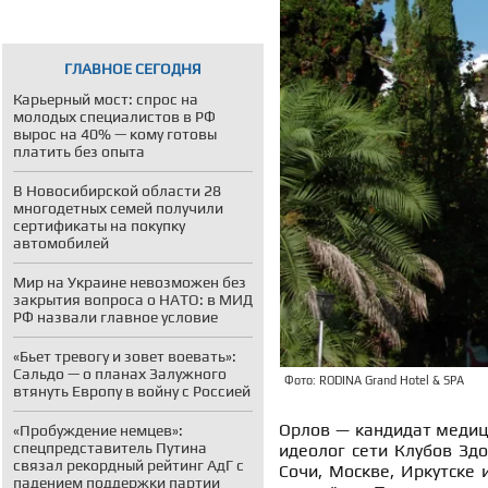
ГЛАВНОЕ СЕГОДНЯ
Карьерный мост: спрос на
молодых специалистов в РФ
вырос на 40% — кому готовы
платить без опыта
В Новосибирской области 28
многодетных семей получили
сертификаты на покупку
автомобилей
Мир на Украине невозможен без
закрытия вопроса о НАТО: в МИД
РФ назвали главное условие
«Бьет тревогу и зовет воевать»:
Сальдо — о планах Залужного
Фото: RODINA Grand Hotel & SPA
втянуть Европу в войну с Россией
Орлов — кандидат медици
«Пробуждение немцев»:
спецпредставитель Путина
идеолог сети Клубов Зд
связал рекордный рейтинг АдГ с
Сочи, Москве, Иркутске 
падением поддержки партии