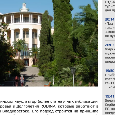
Отдых
турис
дня п
20:14
«Плат
такси
залож
по пу
20:03
Чудо 
мужчи
после
опер
19:50
Приба
катег
сентя
— ком
19:41
Зелен
нских наук, автор более ста научных публикаций,
Серби
оровья и Долголетия RODINA, которые работают в
ЕС, н
и Владивостоке. Его подход строится на принципе
введё