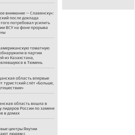
ое внимание — Славянску»:
ский после доклада
того потребовал усилить
ии ВСУ на фоне прорыва
оны
американскую томатную
обнаружили в партии
й из Казахстана,
авлявшуюся в Тюмень
анская область впервые
т туристский слёт «Больше,
утешествие»
нская область вошла в
у лидеров России по замене
в в домах
вые центры Якутии
ают людям с