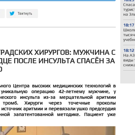
Спаса
турис
на Эл
18:17
Школы
тысяч
учебн
18:12
РАДСКИХ ХИРУРГОВ: МУЖЧИНА С
На АЗ
ДЦЕ ПОСЛЕ ИНСУЛЬТА СПАСЁН ЗА
виды 
сниж
Ю
ного Центра высоких медицинских технологий в
 уникальную операцию 42-летнему мужчине, у
еского инсульта из-за мерцательной аритмии
 тромб. Хирурги через точечные проколы
 источник аритмии и перевязали ушко предсердия
нной запатентованной методике. Пациент уже