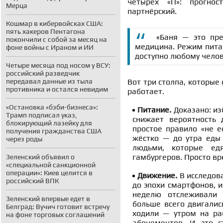
четырёх «П»: прогност
Мерца
партнёрский.
Кошмар в кибервойсках США:
пять хакеров Пентагона
«
Баня — это пре
покончили с собой за месяц на
медицина. Режим питан
фоне войны с Ираном и ИИ
доступно любому чело
Четыре месяца под носом у ВСУ:
российский разведчик
передавал данные из тыла
Вот три столпа, которые
противника и остался невидим
работает.
«Остановка «бэби-бизнеса»:
Питание.
Доказано: из
Трамп подписал указ,
снижает вероятность 
блокирующий лазейку для
простое правило «не е
получения гражданства США
жёстко — до утра еды
через роды
людьми, которые ед
гамбургеров. Просто вр
Зеленский объявил о
«специальной санкционной
операции»: Киев целится в
Движение.
В исследова
российский ВПК
до эпохи смартфонов, 
неделю отслеживали 
Зеленский впервые едет в
больше всего двигалис
Белград: Вучич готовит встречу
ходили — утром на ра
на фоне торговых соглашений
абонементов. И это с