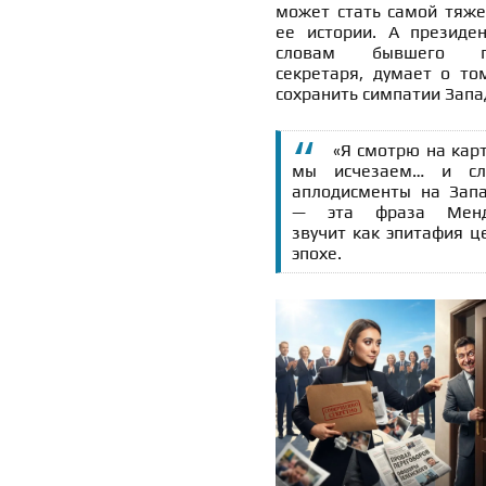
может стать самой тяже
ее истории. А президен
словам бывшего пр
секретаря, думает о том
сохранить симпатии Запа
«Я смотрю на кар
мы исчезаем… и сл
аплодисменты на Запа
— эта фраза Менд
звучит как эпитафия ц
эпохе.