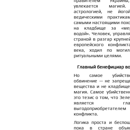
правителем Украин
увлекается магией
астрологией, не його
ведическими практика
самыми настоящими пох
на кладбище за «ме
водой». Человек, управл
страной в разгар крупне
европейского конфликт
века, ходил по моги
ритуальными целями.
Главный бенефициар в
Но самое убийстве
обвинение — не запрещ
вещества и не кладбище
магия. Самое убийствен
это тезис о том, что Зел
является глав
выгодоприобретателем
конфликта.
Логика проста и беспощ
пока в стране объя