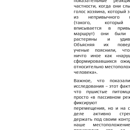
показательные реакц
частности, когда они сл
голос хозяина, который 
из непривычного м
(такого, которы
вписывается в прив
маршрут) они были 
растеряны и удивл
Объясняя их поведе
ученые пояснили, чт
ничто иное как «нару
сформировавшихся ожи
относительно местополо
человека».
Важное, что показал
исследования – этот факт
что пушистые питом
просто «в пассивном ре
фиксируют н
перемещения, но и на 
деле активно стрем
держать под своим конт
наше местоположени