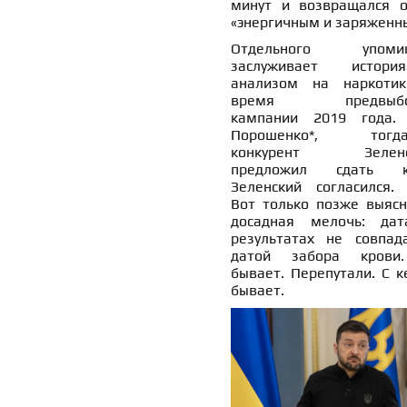
минут и возвращался о
«энергичным и заряженн
Отдельного упомин
заслуживает истор
анализом на наркоти
время предвыбо
кампании 2019 года.
Порошенко*, тогда
конкурент Зеленск
предложил сдать кр
Зеленский согласился. 
Вот только позже выясн
досадная мелочь: да
результатах не совпад
датой забора крови
бывает. Перепутали. С к
бывает.