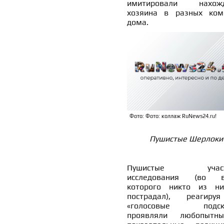
имитировали нахожд
хозяина в разных ком
дома.
Фото: Фото: коллаж RuNews24.ru!
Пушистые Шерлоки
Пушистые участ
исследования (во в
которого никто из н
пострадал), реагир
«голосовые подска
проявляли любопытн