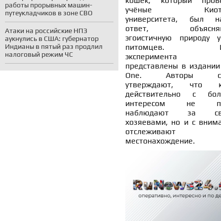
кошек, который пров
работы прорывных машин-
учёные Киотск
путеукладчиков в зоне СВО
университета, был н
ответ, объясня
Атаки на российские НПЗ
эгоистичную природу у
аукнулись в США: губернатор
питомцев. Ит
Индианы в пятый раз продлил
налоговый режим ЧС
эксперимента 
представлены в издании
One. Авторы ст
утверждают, что к
действительно с бо
интересом не пр
наблюдают за св
хозяевами, но и с вним
отслеживают
местонахождение.