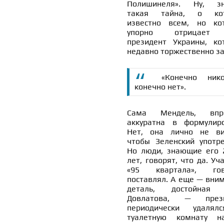
Полишинеля». Ну, зн
такая тайна, о кот
известно всем, но ко
упорно отрицает
президент Украины, ко
недавно торжественно за
«Конечно нико
конечно нет».
Сама Мендель, впро
аккуратна в формулиро
Нет, она лично не ви
чтобы Зеленский употре
Но люди, знающие его 
лет, говорят, что да. Уч
«95 квартала», гов
поставлял. А еще — вним
деталь, достойная 
Довлатова, — прези
периодически удаля
туалетную комнату 