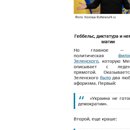
Фото: Коллаж RuNews24.ru
Геббельс, диктатура и н
магии
Но главное — 
политическая
фило
Зеленского
, которую Ме
описывает с леден
прямотой. Оказывает
Зеленского
было
два лю
афоризма. Первый:
«Украина не гото
демократии».
Второй, еще краше: