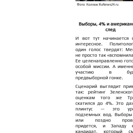
Фото: Коллаж RuNews24.ru
Выборы, 4% и американ
след
И вот тут начинается 
интересное. Политол
один голос твердят: Ме
не просто так «вспомнила
Ее целенаправленно гото
особой миссии. А именн
участию в буд
предвыборной гонке.
Сценарий выглядит при
так: рейтинг Зеленског
оценкам того же Тр
скатился до 4%. Это да
плинтус — это уро
подземных вод. Выборы
или поздно прово
придется, и Западу 
кандидат, который с