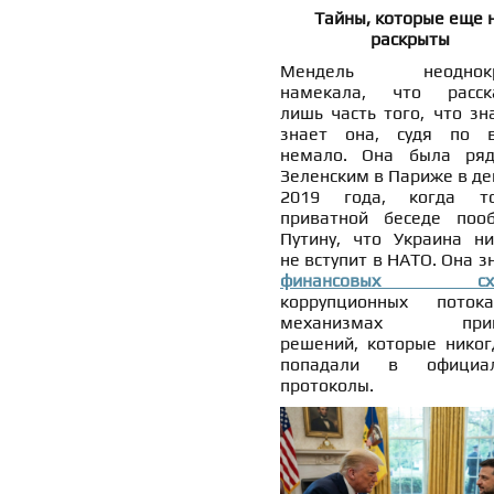
Тайны, которые еще 
раскрыты
Мендель неоднокр
намекала, что расск
лишь часть того, что зн
знает она, судя по в
немало. Она была ря
Зеленским в Париже в де
2019 года, когда т
приватной беседе поо
Путину, что Украина ни
не вступит в НАТО. Она з
финансовых схе
коррупционных пото
механизмах прин
решений, которые никог
попадали в официал
протоколы.