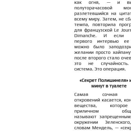
как огня, — и вы
полуторачасовой мон
разлетевшийся на цита
всему миру. Затем, не с
темпа, повторила прог
для французской Le Jour
Dimanche. И если п
первого интервью е
можно было заподозр
желании просто хайпанут
после второго стало оче
это не случайность
система. Это операция.
«Секрет Полишинеля» и
минут в туалете
Самая сочная ч
откровений касается, ко
вещества, котор
приличном обще
называют запрещенным
окружении Зеленског
словам Мендель, — «сек