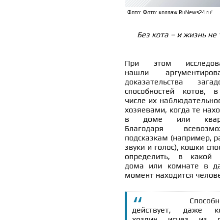
Фото: Фото: коллаж RuNews24.ru!
Без кота – и жизнь не 
При этом исследова
нашли аргументиров
доказательства загад
способностей котов, 
числе их наблюдательнос
хозяевами, когда те нах
в доме или кварт
Благодаря всевозмо
подсказкам (например, р
звуки и голос), кошки сп
определить, в какой 
дома или комнате в д
момент находится челове
Способн
действует, даже к
хозяин исчез из п