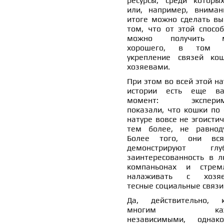
ресурсы, среди которы
или, например, вниман
итоге можно сделать вы
том, что от этой способ
можно получить м
хорошего, в том ч
укрепление связей ко
хозяевами.
При этом во всей этой н
истории есть еще в
момент: эксперим
показали, что кошки по 
натуре вовсе не эгоистич
тем более, не равнод
Более того, они вся
демонстрируют глуб
заинтересованность в л
компаньонах и стрем
налаживать с хозяе
тесные социальные связи
Да, действительно, 
многим кажу
независимыми, одна