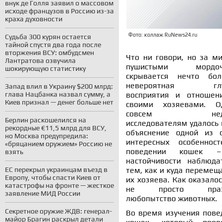
внук де Голля заявил о массовом
исходе французов в Россию из-за
краха духовности
Фото: коллаж RuNews24.ru
Судьба 300 курян остается
тайной спустя два года после
вторжения ВСУ: омбудсмен
Что ни говори, но за м
Лантратова озвучила
пушистыми мордоч
шокирующую статистику
скрывается нечто бол
невероятная глу
Запад влил в Украину $200 млрд:
восприятия и отношен
глава Нацбанка назвал сумму, а
Киев признал — денег больше нет
своими хозяевами. О
совсем неда
Берлин раскошелился на
исследователям удалось 
рекордные €11,5 млрд для ВСУ,
объяснение одной из 
но Москва предупредила:
интересных особеннос
«бряцанием оружием» Россию не
поведении кошек 
взять
настойчивости наблюда
тем, как и куда перемещ
ЕС перекрыл украинцам въезд в
Европу, чтобы спасти Киев от
их хозяева. Как оказалос
катастрофы на фронте — жесткое
не просто праз
заявление МИД России
любопытство животных.
Секретное оружие ЖДВ: генерал-
Во время изучения пове
майор Брагин раскрыл детали