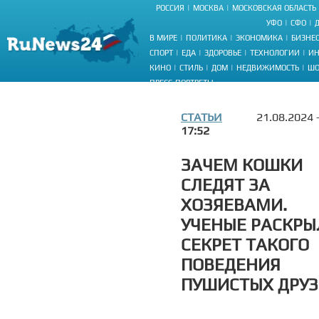
РОССИЯ
МОСКВА
МОСКОВСКАЯ ОБЛАСТЬ
УФО
СФО
В МИРЕ
ПОЛИТИКА
ЭКОНОМИКА
БИЗНЕ
СПОРТ
ЕДА
ЗДОРОВЬЕ
ТЕХНОЛОГИИ
ИН
КИНО
СТИЛЬ
ДОМ
НЕДВИЖИМОСТЬ
ШО
ПРЕСС-ПОРТРЕТЫ
СТАТЬИ
21.08.2024 
17:52
ЗАЧЕМ КОШКИ
СЛЕДЯТ ЗА
ХОЗЯЕВАМИ.
УЧЕНЫЕ РАСКРЫ
СЕКРЕТ ТАКОГО
ПОВЕДЕНИЯ
ПУШИСТЫХ ДРУ