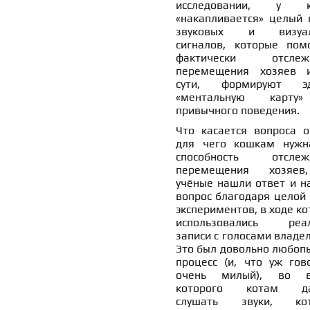
исследовании, у к
«накапливается» целый 
звуковых и визуал
сигналов, которые пом
фактически отслежи
перемещения хозяев 
сути, формируют эд
«ментальную карту
привычного поведения.
Что касается вопроса о
для чего кошкам нужн
способность отслеж
перемещения хозяев
учёные нашли ответ и на
вопрос благодаря целой 
экспериментов, в ходе к
использовались реа
записи с голосами владе
Это был довольно любоп
процесс (и, что уж гово
очень милый), во в
которого котам да
слушать звуки, кот