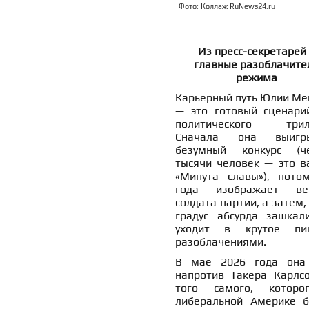
Фото: Коллаж RuNews24.ru
Из пресс-секретарей
главные разоблачите
режима
Карьерный путь Юлии Ме
— это готовый сценари
политического трил
Сначала она выигры
безумный конкурс (ч
тысячи человек — это в
«Минута славы»), пото
года изображает ве
солдата партии, а затем,
градус абсурда зашкали
уходит в крутое пи
разоблачениями.
В мае 2026 года она
напротив Такера Карлс
того самого, котор
либеральной Америке б