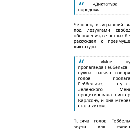
«Диктатура —
порядок».
Человек, выигравший в
под лозунгами своб
обновления, в частных б
рассуждал о преимуще
диктатуры.
«Мне ну
пропаганда Геббельса.
нужна тысяча говор
голов пропага
Геббельса», — эту ф
Зеленского Менд
процитировала в инте
Карлсону, и она мгнов
стала хитом.
Тысяча голов Геббел
звучит как техниче