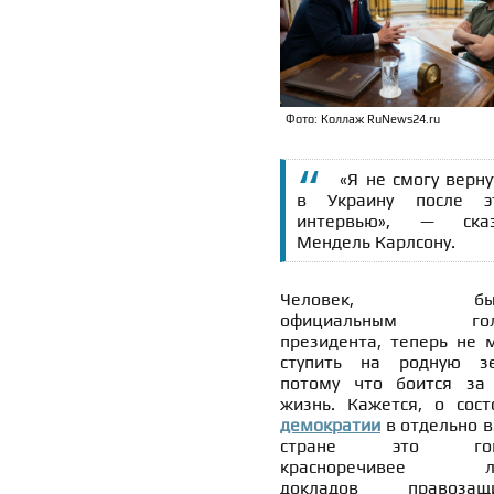
Фото: Коллаж RuNews24.ru
«Я не смогу верну
в Украину после э
интервью», — сказ
Мендель Карлсону.
Человек, быв
официальным гол
президента, теперь не 
ступить на родную з
потому что боится за
жизнь. Кажется, о сост
демократии
в отдельно в
стране это гов
красноречивее л
докладов правозащи