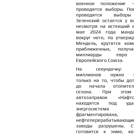
военное положение 
проводятся выборы. По
проводятся выбо
Зеленский остается у вл
несмотря на истекший 
мае 2024 года манд
вокруг него, по утверж
Мендель, крутятся ком
приближенных, получ
миллиарды евр
Европейского Союза.
На секундочку: 
миллионов нужно К
только на то, чтобы дот
до начала отопител
сезона. При это
автозаправок «Нафто
находятся под удар
энергосистема
фрагментирована,
нефтеперерабатывающи
заводы разрушены. С
готовится к зиме, ко