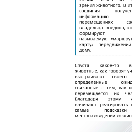
зрения животного. В ит
соединяя получен
информацию
перемещениях сво
владельца воедино, к
формируют т
называемую «маршру
карту» передвижени
дому.
Спустя какое-то вр
животные, как говорят у
выстраивают своего
определённые ожида
связанные с тем, как и
перемещается их чел
Благодаря этому к
начинают реагировать 
самые подсказ
местонахождении хозяин