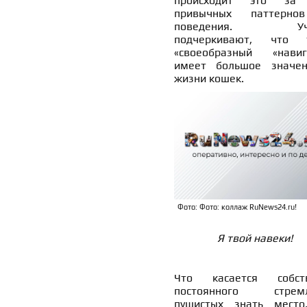
происходит это за 
привычных паттерно
поведения. Уч
подчеркивают, что 
«своеобразный «навиг
имеет большое значе
жизни кошек.
Фото: Фото: коллаж RuNews24.ru!
Я твой навеки!
Что касается собст
постоянного стремл
пушистых знать место