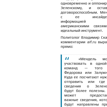
одновременно и оппонир
Зеленскому, и остав
договороспособным. Мен
с ее инсайдер
информацие
американскими связя
идеальный инструмент.
Политолог Владимир Ска
комментарии aif.ru выра
прямо:
«Мендель мо
участвовать в одно
команд — того
Федорова или Залужн
Куда ее посчитают ну
отправить или где
сведения о Зеленс
будут более полезны.
может предостав
важные сведения, кот
будут направлены пр