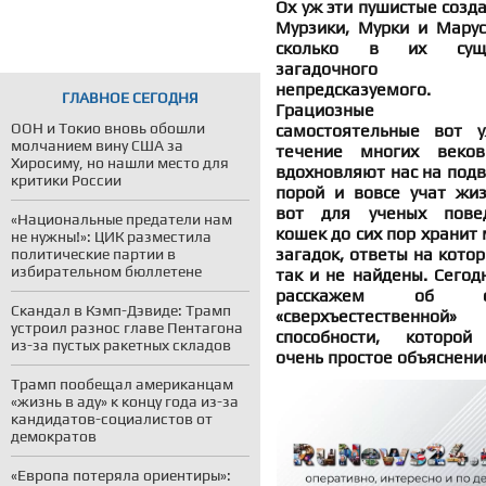
Ох уж эти пушистые созд
Мурзики, Мурки и Марус
сколько в их суще
загадочног
непредсказуемого.
ГЛАВНОЕ СЕГОДНЯ
Грациозны
ООН и Токио вновь обошли
самостоятельные вот 
молчанием вину США за
течение многих веко
Хиросиму, но нашли место для
вдохновляют нас на подв
критики России
порой и вовсе учат жиз
вот для ученых пове
«Национальные предатели нам
кошек до сих пор хранит
не нужны!»: ЦИК разместила
загадок, ответы на кото
политические партии в
избирательном бюллетене
так и не найдены. Сегод
расскажем об о
Скандал в Кэмп-Дэвиде: Трамп
«сверхъестественной»
устроил разнос главе Пентагона
способности, которой
из-за пустых ракетных складов
очень простое объяснен
Трамп пообещал американцам
«жизнь в аду» к концу года из-за
кандидатов-социалистов от
демократов
«Европа потеряла ориентиры»: