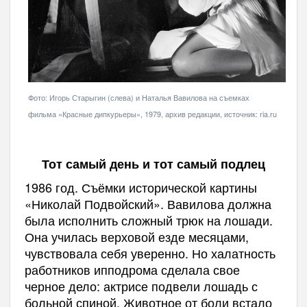
Фото: Игорь Старыгин (слева) и Наталья Вавилова на съемках
фильма «Красные дипкурьеры», 1979, архив редакции, источник: ria.ru
Тот самый день и тот самый подлец
1986 год. Съёмки исторической картины
«Николай Подвойский». Вавилова должна
была исполнить сложный трюк на лошади.
Она училась верховой езде месяцами,
чувствовала себя уверенно. Но халатность
работников ипподрома сделала свое
черное дело: актрисе подвели лошадь с
больной спиной. Животное от боли встало